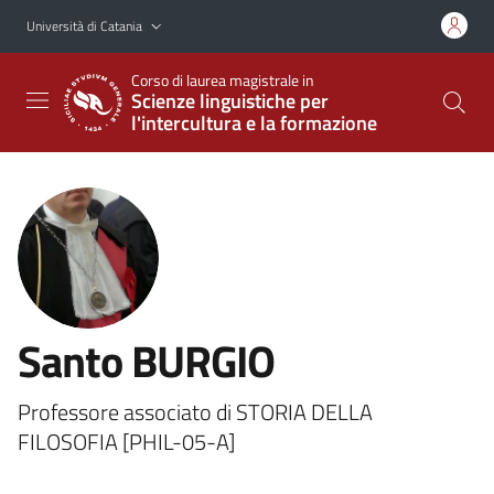
Vai al contenuto principale
Vai al menu di navigazione
Università di Catania
Corso di laurea magistrale in
Scienze linguistiche per
l'intercultura e la formazione
Santo BURGIO
Professore associato di STORIA DELLA
FILOSOFIA [PHIL-05-A]