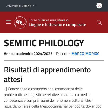
Vai al contenuto principale
Vai al menu di navigazione
Università di Catania
Corso di laurea magistrale in
Lingue e letterature comparate
SEMITIC PHILOLOGY
Anno accademico 2024/2025
- Docente:
MARCO MORIGGI
Risultati di apprendimento
attesi
1) Conoscenza e comprensione: conoscenza delle
problematiche linguistiche relative all’aramaico medio;
conoscenza e comprensione dei fenomeni culturali che
riguardano l’area della Mesopotamia nel periodo tardo-antico