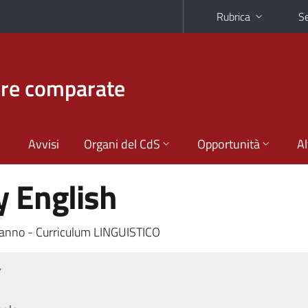
Rubrica
Se
ture comparate
Avvisi
Organi del CdS
Opportunità
Al
 English
anno - Curriculum LINGUISTICO
Y