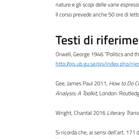
nature e gli scopi delle varie espres
Il corso prevede anche 50 ore di letto
Testi di riferim
Orwell, George 1946 “Politics and t
http://ojs.ub.gu.se/ojs/index.php/nj
Gee, James Paul 2011,
How to Do Cr
Analysis: A Toolkit
, London: Routledg
Wright, Chantal 2016
Literary Trans
Si ricorda che, ai sensi dell’art. 171