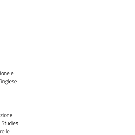
zione e
l’inglese
.
uzione
n Studies
re le