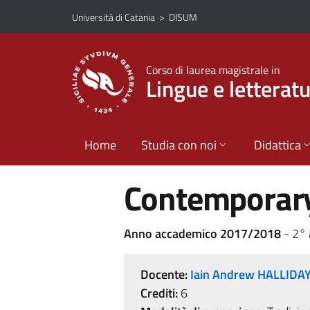
Vai al contenuto principale
Vai al menu di navigazione
Università di Catania
>
DISUM
Corso di laurea magistrale in
Lingue e lettera
Home
Studia con noi
Didattica
Contemporary
Anno accademico 2017/2018
- 2° 
Docente:
Iain Andrew HALLIDA
Crediti:
6