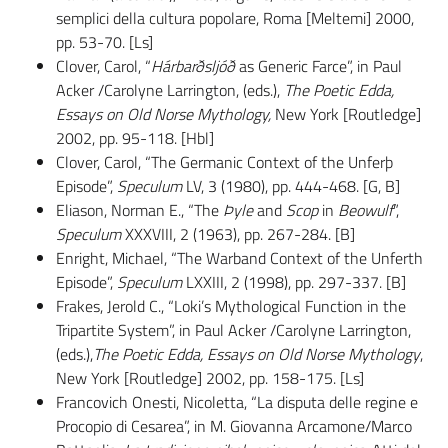
semplici della cultura popolare, Roma [Meltemi] 2000,
pp. 53-70. [Ls]
Clover, Carol, “
Hárbarðsljóð
as Generic Farce”, in Paul
Acker /Carolyne Larrington, (eds.),
The Poetic Edda,
Essays on Old Norse Mythology,
New York [Routledge]
2002, pp. 95-118. [Hbl]
Clover, Carol, “The Germanic Context of the Unferþ
Episode”,
Speculum
LV, 3 (1980), pp. 444-468. [G, B]
Eliason, Norman E., “The
Þyle
and
Scop
in
Beowulf
”,
Speculum
XXXVIII, 2 (1963), pp. 267-284. [B]
Enright, Michael, “The Warband Context of the Unferth
Episode”,
Speculum
LXXIII, 2 (1998), pp. 297-337. [B]
Frakes, Jerold C., “Loki’s Mythological Function in the
Tripartite System”, in Paul Acker /Carolyne Larrington,
(eds.),
The Poetic Edda, Essays on Old Norse Mythology
,
New York [Routledge] 2002, pp. 158-175. [Ls]
Francovich Onesti, Nicoletta, “La disputa delle regine e
Procopio di Cesarea”, in M. Giovanna Arcamone/Marco