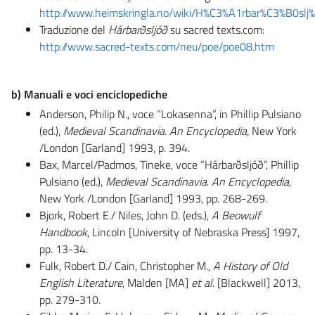
http://www.heimskringla.no/wiki/H%C3%A1rbar%C3%B0s
Traduzione del
Hárbarðsljóð
su sacred texts.com:
http://www.sacred-texts.com/neu/poe/poe08.htm
b) Manuali e voci enciclopediche
Anderson, Philip N., voce “Lokasenna”, in Phillip Pulsiano
(ed.),
Medieval Scandinavia. An Encyclopedia
, New York
/London [Garland] 1993, p. 394.
Bax, Marcel/Padmos, Tineke, voce “Hárbarðsljóð”, Phillip
Pulsiano (ed.),
Medieval Scandinavia
.
An Encyclopedia
,
New York /London [Garland] 1993, pp. 268-269.
Bjork, Robert E./ Niles, John D. (eds.),
A Beowulf
Handbook
, Lincoln [University of Nebraska Press] 1997,
pp. 13-34.
Fulk, Robert D./ Cain, Christopher M.,
A History of Old
English Literature
, Malden [MA]
et al
. [Blackwell] 2013,
pp. 279-310.