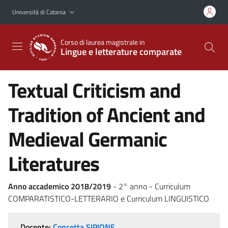
Vai al contenuto principale
Vai al menu di navigazione
Università di Catania
Corso di laurea magistrale in
Lingue e letterature comparate
Textual Criticism and
Tradition of Ancient and
Medieval Germanic
Literatures
Anno accademico 2018/2019
- 2° anno - Curriculum
COMPARATISTICO-LETTERARIO e Curriculum LINGUISTICO
Docente:
Concetta SIPIONE