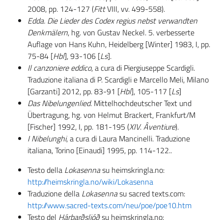
2008, pp. 124-127 (
Fitt
VIII, vv. 499-558).
Edda. Die Lieder des Codex regius nebst verwandten
Denkmälern
, hg. von Gustav Neckel. 5. verbesserte
Auflage von Hans Kuhn, Heidelberg [Winter] 1983, I, pp.
75-84 [
Hbl
], 93-106 [
Ls
].
Il canzoniere eddico
, a cura di Piergiuseppe Scardigli.
Traduzione italiana di P. Scardigli e Marcello Meli, Milano
[Garzanti] 2012, pp. 83-91 [
Hbl
], 105-117 [
Ls
]
Das Nibelungenlied
. Mittelhochdeutscher Text und
Übertragung, hg. von Helmut Brackert, Frankfurt/M
[Fischer] 1992, I, pp. 181-195 (
XIV
.
Âventiure
).
I Nibelunghi
, a cura di Laura Mancinelli. Traduzione
italiana, Torino [Einaudi] 1995, pp. 114-122..
Testo della
Lokasenna
su heimskringla.no:
http://heimskringla.no/wiki/Lokasenna
Traduzione della
Lokasenna
su sacred texts.com:
http://www.sacred-texts.com/neu/poe/poe10.htm
Testo del
Hárbarðsljóð
su heimskringla.no: