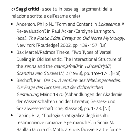
c) Saggi critici
(a scelta, in base agli argomenti della
relazione scritta e dell’esame orale)
Anderson, Philip N., “Form and Content in
Lokasenna
: A
Re-evaluation”, in Paul Acker /Carolyne Larrington,
(eds.),
The Poetic Edda, Essays on Old Norse Mythology
,
New York [Routledge] 2002, pp. 139-157. [Ls]
Bax Marcel/Padmos Tineke, “Two Types of Verbal
Dueling in Old Icelandic: The Interactional Structure of
the
senna
and the
mannjafnaðr
in
Hárbarðsljóð
”,
Scandinavian Studies
LV, 2 (1983), pp. 149-174. [Hbl]
Bischoff, Karl:
Die 14. Aventiure des Nibelungenliedes.
Zur Frage des Dichters und der dichterischen
Gestaltung
, Mainz 1970 (Abhandlungen der Akademie
der Wissenschaften und der Literatur, Geistes- und
Sozialwissenschaftliche, Klasse 8), pp. 1-23. [Nl]
Caprini, Rita, “Tipologia stratigrafica degli insulti:
testimonianze romanze e germaniche”, in Sonia M.
Barillari (a cura di), Motti, arguzie, facezie e altre forme