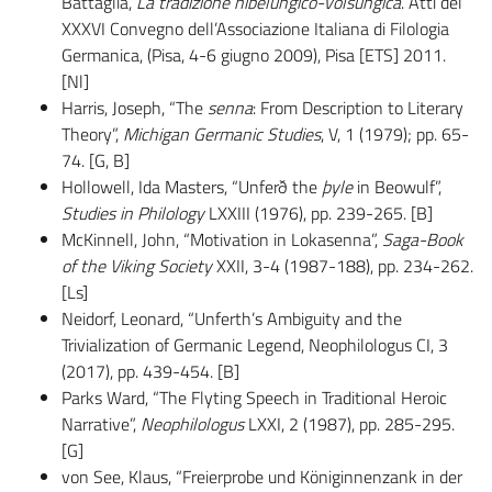
Battaglia,
La tradizione nibelungico-volsungica
. Atti del
XXXVI Convegno dell’Associazione Italiana di Filologia
Germanica, (Pisa, 4-6 giugno 2009), Pisa [ETS] 2011.
[Nl]
Harris, Joseph, “The
senna
: From Description to Literary
Theory”,
Michigan Germanic Studies
, V, 1 (1979); pp. 65-
74. [G, B]
Hollowell, Ida Masters, “Unferð the
þyle
in Beowulf”,
Studies in Philology
LXXIII (1976), pp. 239-265. [B]
McKinnell, John, “Motivation in Lokasenna”,
Saga-Book
of the Viking Society
XXII, 3-4 (1987-188), pp. 234-262.
[Ls]
Neidorf, Leonard, “Unferth’s Ambiguity and the
Trivialization of Germanic Legend, Neophilologus CI, 3
(2017), pp. 439-454. [B]
Parks Ward, “The Flyting Speech in Traditional Heroic
Narrative”,
Neophilologus
LXXI, 2 (1987), pp. 285-295.
[G]
von See, Klaus, “Freierprobe und Königinnenzank in der