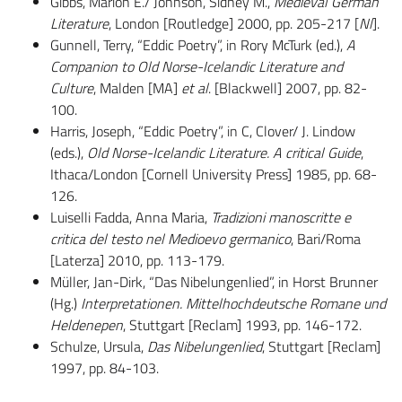
Gibbs, Marion E./ Johnson, Sidney M.,
Medieval German
Literature
, London [Routledge] 2000, pp. 205-217 [
Nl
].
Gunnell, Terry, “Eddic Poetry”, in Rory McTurk (ed.),
A
Companion to Old Norse-Icelandic Literature and
Culture
, Malden [MA]
et al
. [Blackwell] 2007, pp. 82-
100.
Harris, Joseph, “Eddic Poetry”, in C, Clover/ J. Lindow
(eds.),
Old Norse-Icelandic Literature.
A critical Guide
,
Ithaca/London [Cornell University Press] 1985, pp. 68-
126.
Luiselli Fadda, Anna Maria,
Tradizioni manoscritte e
critica del testo nel Medioevo germanico
, Bari/Roma
[Laterza] 2010, pp. 113-179.
Müller, Jan-Dirk, “Das Nibelungenlied”, in Horst Brunner
(Hg.)
Interpretationen. Mittelhochdeutsche Romane und
Heldenepen
, Stuttgart [Reclam] 1993, pp. 146-172.
Schulze, Ursula,
Das Nibelungenlied
, Stuttgart [Reclam]
1997, pp. 84-103.