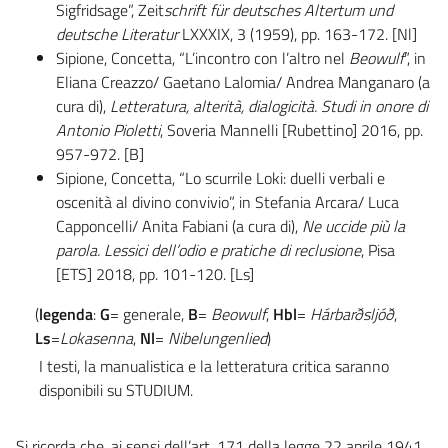
Sigfridsage”, Zeit
schrift für deutsches Altertum und
deutsche Literatur
LXXXIX, 3 (1959), pp. 163-172. [Nl]
Sipione, Concetta, “L’incontro con l’altro nel
Beowulf
”, in
Eliana Creazzo/ Gaetano Lalomia/ Andrea Manganaro (a
cura di),
Letteratura, alterità, dialogicità. Studi in onore di
Antonio Pioletti
, Soveria Mannelli [Rubettino] 2016, pp.
957-972. [B]
Sipione, Concetta, “Lo scurrile Loki: duelli verbali e
oscenità al divino convivio”, in Stefania Arcara/ Luca
Capponcelli/ Anita Fabiani (a cura di),
Ne uccide più la
parola. Lessici dell’odio e pratiche di reclusione
, Pisa
[ETS] 2018, pp. 101-120. [Ls]
(
legenda
:
G
= generale,
B
=
Beowulf
,
Hbl
=
Hárbarðsljóð
,
Ls
=
Lokasenna
,
Nl
=
Nibelungenlied
)
I testi, la manualistica e la letteratura critica saranno
disponibili su STUDIUM.
Si ricorda che, ai sensi dell’art. 171 della legge 22 aprile 1941,