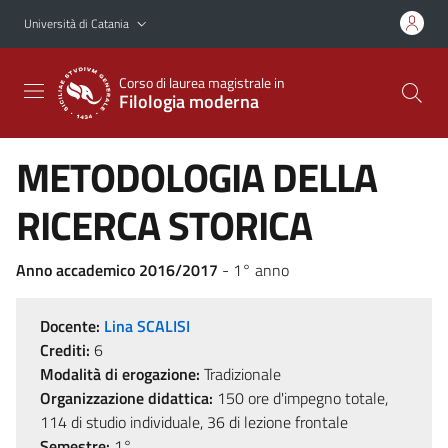
Vai al contenuto principale
Vai al menu di navigazione
Università di Catania
Corso di laurea magistrale in
Filologia moderna
METODOLOGIA DELLA
RICERCA STORICA
Anno accademico 2016/2017
- 1° anno
Docente:
Lina SCALISI
Crediti:
6
Modalità di erogazione:
Tradizionale
Organizzazione didattica:
150 ore d'impegno totale,
114 di studio individuale, 36 di lezione frontale
Semestre:
1°