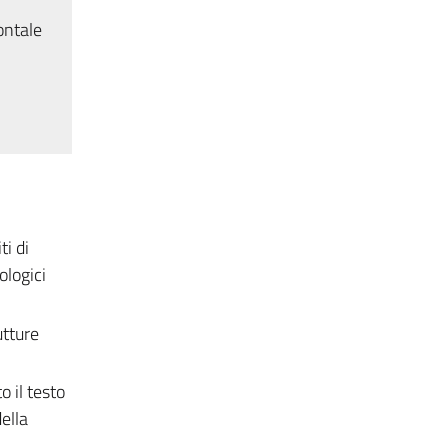
ontale
ti di
ologici
utture
o il testo
ella