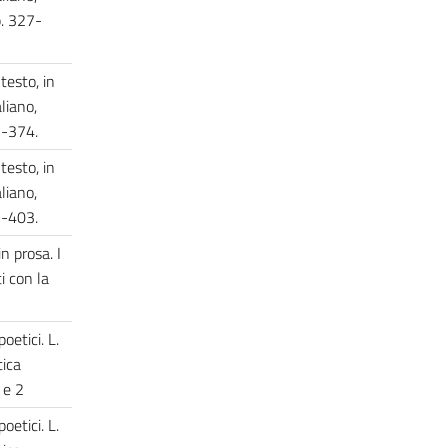
p. 327-
testo, in
aliano,
45-374.
testo, in
aliano,
75-403.
in prosa. I
i con la
oetici. L.
tica
1 e 2
oetici. L.