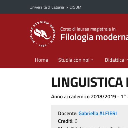
Vai al contenuto principale
Vai al menu di navigazione
Università di Catania
>
DISUM
Corso di laurea magistrale in
Filologia modern
Home
Studia con noi
Didattica
LINGUISTICA 
Anno accademico 2018/2019
- 1°
Docente:
Gabriella ALFIERI
Crediti:
6