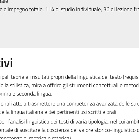
nale
 d'impegno totale, 114 di studio individuale, 36 di lezione fr
ivi
ali teorie e i risultati propri della linguistica del testo (requisi
ella stilistica, mira a offrire gli strumenti concettuali e metod
 prima e seconda lingua.
sionali atte a trasmettere una competenza avanzata delle str
lla lingua italiana e dei pertinenti usi scritti e orali.
 l’analisi linguistica dei testi di varia tipologia, nel cui ambit
tale di suscitare la coscienza del valore storico-linguistico d
mpetenze di metrica e retorica).