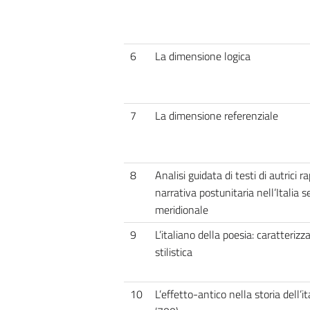
6
La dimensione logica
7
La dimensione referenziale
8
Analisi guidata di testi di autrici 
narrativa postunitaria nell’Italia 
meridionale
9
L’italiano della poesia: caratterizz
stilistica
10
L’effetto-antico nella storia dell’i