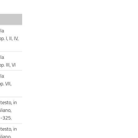
la
 I, II, IV,
la
p. III, VI
la
. VII,
testo, in
aliano,
17-325.
testo, in
aliano,