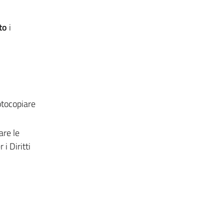
to
i
fotocopiare
are le
i Diritti