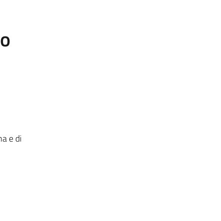
to
na e di