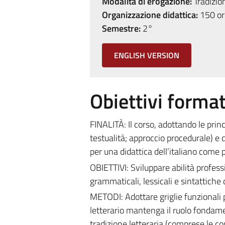
Modalità di erogazione:
Tradizio
Organizzazione didattica:
150 ore
Semestre:
2°
ENGLISH VERSION
Obiettivi format
FINALITÀ: Il corso, adottando le princip
testualità; approccio procedurale) e d
per una didattica dell’italiano come
OBIETTIVI: Sviluppare abilità profes
grammaticali, lessicali e sintattiche de
METODI: Adottare griglie funzionali per
letterario mantenga il ruolo fondamen
tradizione letteraria (comprese le co