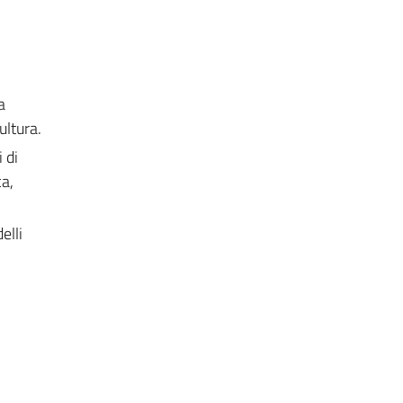
a
cultura.
 di
ca,
elli