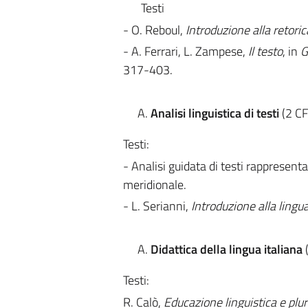
Testi
- O. Reboul,
Introduzione alla retoric
- A. Ferrari, L. Zampese,
Il testo
, in
G
317-403.
Analisi linguistica di testi
(2 CF
Testi:
- Analisi guidata di testi rappresentat
meridionale.
- L. Serianni,
Introduzione alla lingua
Didattica della lingua italiana
(
Testi:
R. Calò,
Educazione linguistica e plu