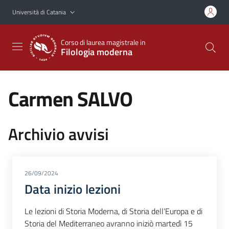
Vai al contenuto principale
Vai al menu di navigazione
Università di Catania
Corso di laurea magistrale in
Filologia moderna
Carmen SALVO
Archivio avvisi
26/09/2024
Data inizio lezioni
Le lezioni di Storia Moderna, di Storia dell’Europa e di
Storia del Mediterraneo avranno iniziò martedì 15