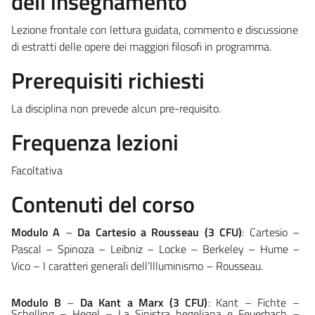
dell'insegnamento
Lezione
frontale
con
lettura
guidata,
commento
e
discussione
di
estratti
delle opere
dei
maggiori
filosofi
in
programma.
Prerequisiti richiesti
La disciplina non prevede alcun pre-requisito
.
Frequenza lezioni
Facoltativa
Contenuti del corso
Modulo A
–
Da Cartesio a Rousseau (3 CFU)
: Cartesio –
Pascal –
Spinoza
–
Leibniz
–
Locke
–
Berkeley
–
Hume
–
Vico
–
I
caratteri
generali
dell’Illuminismo
–
Rousseau.
Modulo
B
–
Da
Kant a Marx
(3 CFU)
: Kant –
Fichte –
Schelling –
Hegel
–
La Sinistra
hegeliana e
Feuerbach
–