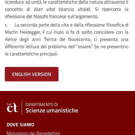
riconduce
ad
unità
le
caratteristiche
della
natura
attraverso
il
concetto
di
élan vital
(slancio
vitale).
Si
ripercorra
la
riflessione
del
filosofo
francese
sull’argomento.
c.
La
seconda
parte
della
vita
e
della
riflessione
filosofica
di
Martin
Heidegger, il cui inizio si fa di solito coincidere con la
Kehre
degli anni
Trenta
del
Novecento,
ci
presenta
una
differente
lettura
del
problema dell’“essere”.
Se
ne
presentino
le
caratteristiche
principali.
ENGLISH VERSION
DIPARTIMENTO DI
Scienze umanistiche
DOVE SIAMO
Monastero dei Benedettini