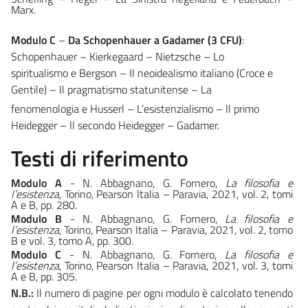
Marx.
Modulo C
–
Da Schopenhauer a Gadamer (3 CFU)
:
Schopenhauer –
Kierkegaard – Nietzsche – Lo
spiritualismo e Bergson – Il neoidealismo
italiano (Croce e
Gentile)
–
Il
pragmatismo
statunitense –
La
fenomenologia e Husserl – L’esistenzialismo – Il primo
Heidegger – Il
secondo
Heidegger
–
Gadamer.
Testi di riferimento
Modulo A
- N. Abbagnano, G. Fornero,
La filosofia e
l’esistenza
, Torino,
Pearson
Italia
–
Paravia, 2021,
vol. 2,
tomi
A e
B,
pp.
280.
Modulo B
- N. Abbagnano, G. Fornero,
La filosofia e
l’esistenza
, Torino,
Pearson
Italia –
Paravia,
2021,
vol.
2, tomo
B
e vol.
3,
tomo
A,
pp.
300.
Modulo C
- N. Abbagnano, G. Fornero,
La filosofia e
l’esistenza
, Torino,
Pearson
Italia
–
Paravia, 2021,
vol. 3,
tomi
A e
B,
pp.
305.
N.B.:
Il numero di pagine per ogni modulo è calcolato tenendo