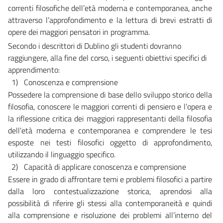
correnti
filosofiche
dell’età
moderna
e
contemporanea, anche
attraverso l’approfondimento e la lettura di brevi
estratti
di
opere
dei
maggiori
pensatori
in
programma.
Secondo i descrittori di Dublino gli studenti dovranno
raggiungere, alla fine del corso, i
seguenti
obiettivi
specifici
di
apprendimento:
1)
Conoscenza
e
comprensione
Possedere la comprensione di base dello sviluppo storico della
filosofia,
conoscere le maggiori correnti di pensiero e l’opera e
la riflessione critica
dei
maggiori
rappresentanti
della
filosofia
dell’età
moderna
e
contemporanea e comprendere le tesi
esposte nei testi filosofici oggetto di
approfondimento,
utilizzando
il
linguaggio
specifico.
2)
Capacità
di
applicare
conoscenza
e
comprensione
Essere in grado di affrontare temi e problemi filosofici a partire
dalla loro
contestualizzazione storica, aprendosi alla
possibilità di riferire gli stessi
alla
contemporaneità
e
quindi
alla
comprensione
e
risoluzione
dei
problemi
all’interno
del