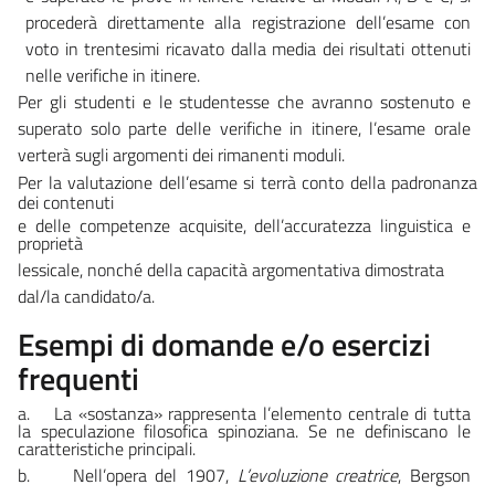
procederà direttamente alla
registrazione dell’esame con
voto in trentesimi ricavato dalla media dei
risultati
ottenuti
nelle
verifiche in
itinere.
Per
gli
studenti
e le studentesse che avranno sostenuto e
superato solo
parte delle verifiche in itinere, l’esame orale
verterà sugli argomenti dei
rimanenti
moduli.
Per
la
valutazione
dell’esame
si
terrà
conto
della
padronanza
dei
contenuti
e
delle
competenze
acquisite,
dell’accuratezza
linguistica
e
proprietà
lessicale, nonché della capacità argomentativa dimostrata
dal/la candidato/a.
Esempi di domande e/o esercizi
frequenti
a.
La «sostanza» rappresenta l’elemento centrale di tutta
la speculazione
filosofica
spinoziana.
Se ne
definiscano
le
caratteristiche
principali.
b.
Nell’opera
del
1907,
L’evoluzione creatrice
,
Bergson