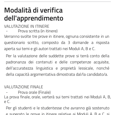
Modalità di verifica
dell'apprendimento
VALUTAZIONE IN ITINERE
-
Prova
scritta
(in
itinere)
Verranno svolte tre prove in itinere, ognuna consistente in un
questionario
scritto, composto da 3 domande a risposta
aperta sui temi e gli autori
trattati
nei
Moduli
A, B e
C.
Per la valutazione delle suddette prove si terrà conto della
padronanza dei
contenuti
e
delle
competenze
acquisite,
dell’accuratezza
linguistica
e
proprietà lessicale, nonché
della capacità argomentativa dimostrata dal/la
candidato/a.
VALUTAZIONE FINALE
-
Prova
orale
(Finale)
La
prova
finale,
orale,
verterà
sui temi trattati
nei
Moduli
A,
B,
e C.
Per gli studenti e le studentesse che avranno già sostenuto
e superato le
prove in itinere relative ai Moduli A, B e C, si