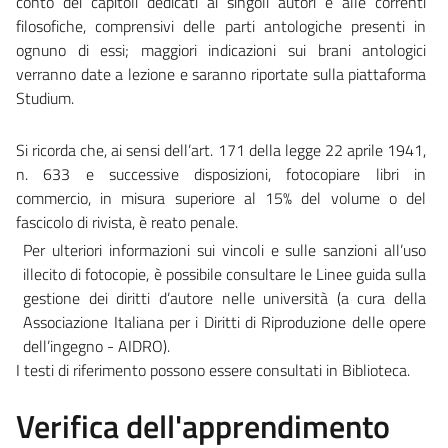
conto dei
capitoli dedicati ai singoli autori e alle correnti
filosofiche, comprensivi
delle parti antologiche presenti in
ognuno di essi; maggiori indicazioni sui
brani
antologici
verranno
date
a
lezione
e
saranno
riportate
sulla
piattaforma
Studium.
Si ricorda che, ai sensi dell’art. 171 della legge 22 aprile 1941,
n. 633 e successive
disposizioni, fotocopiare libri in
commercio, in misura superiore al 15% del volume o del
fascicolo
di
rivista, è
reato
penale.
Per ulteriori informazioni
sui vincoli e sulle sanzioni all’uso
illecito di
fotocopie, è
possibile consultare le Linee guida sulla
gestione dei diritti d’autore nelle università (a
cura della
Associazione Italiana per i Diritti di Riproduzione delle opere
dell’ingegno -
AIDRO).
I testi
di
riferimento possono
essere
consultati
in
Biblioteca.
Verifica dell'apprendimento