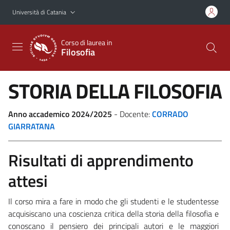
Vai al contenuto principale
Vai al menu di navigazione
Università di Catania
Corso di laurea in
Filosofia
STORIA DELLA FILOSOFIA
Anno accademico 2024/2025
- Docente:
CORRADO
GIARRATANA
Risultati di apprendimento
attesi
Il corso mira a fare in modo che gli studenti e le studentesse
acquisiscano
una coscienza critica della storia della filosofia e
conoscano il pensiero dei
principali
autori
e
le
maggiori