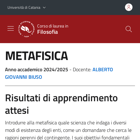
Vai al contenuto principale
Vai al menu di navigazione
Università di Catania
Corso di laurea in
Filosofia
METAFISICA
Anno accademico 2024/2025
- Docente:
ALBERTO
GIOVANNI BIUSO
Risultati di apprendimento
attesi
Introdurre alla metafisica quale scienza che indaga i diversi
modi di esistenza degli enti, come un domandare che cerca le
ragioni perenni del contingente. I suoi obiettivi fondamentali