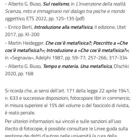
- Alberto G. Biuso,
Sul realismo
, in
L’invenzione della realtà.
Scienza, mito e immaginario nel dialogo tra psiche e mondo
oggettivo
, ETS 2022, pp. 125-135 (pdf)
- Enrico Berti,
Introduzione alla metafisica
, II edizione, Utet
2017, pp. XI-200
- Martin Heidegger.
Che cos’è metafisica?; Poscritto a «Che
cos’è metafisica?»; Introduzione a «Che cos’è metafisica?»
,
in «Segnavia», Adelphi 1987, pp. 59-77; 257-266; 317-334
- Alberto G. Biuso,
Tempo e materia. Una metafisica
, Olschki
2020, pp. 168
Si ricorda che, ai sensi dell’art. 171 della legge 22 aprile 1941,
n. 633 e successive disposizioni, fotocopiare libri in commercio,
in misura superiore al 15% del volume o del fascicolo di rivista,
è reato penale.
Per ulteriori informazioni sui vincoli e sulle sanzioni all’uso
illecito di fotocopie, è possibile consultare le Linee guida sulla
gestione dei diritti d’autore nelle università (a cura della