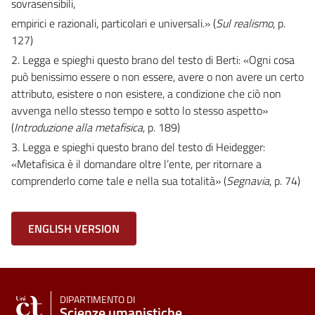
sovrasensibili,
empirici e razionali, particolari e universali.
» (
Sul realismo
, p.
127)
2. Legga e spieghi questo brano del testo di Berti:
«
Ogni cosa
può benissimo essere o non essere, avere o non avere un certo
attributo, esistere o non esistere, a condizione che ciò non
avvenga nello stesso tempo e sotto lo stesso aspetto
»
(
Introduzione alla metafisica
, p. 189)
3. Legga e spieghi questo brano del testo di Heidegger:
«
Metafisica è il domandare oltre l’ente, per ritornare a
comprenderlo come tale e nella sua totalità
» (
Segnavia
, p. 74)
ENGLISH VERSION
DIPARTIMENTO DI
Scienze umanistiche