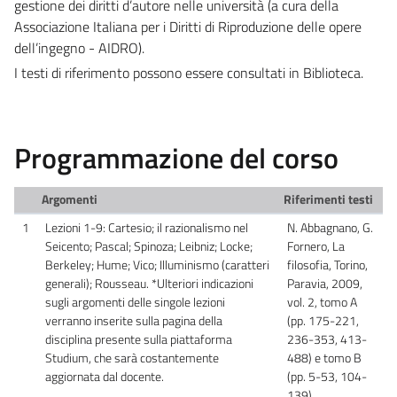
gestione dei diritti d’autore nelle università (a cura della
Associazione Italiana per i Diritti di Riproduzione delle opere
dell’ingegno - AIDRO).
I testi di riferimento possono essere consultati in Biblioteca.
Programmazione del corso
Argomenti
Riferimenti testi
1
Lezioni 1-9: Cartesio; il razionalismo nel
N. Abbagnano, G.
Seicento; Pascal; Spinoza; Leibniz; Locke;
Fornero, La
Berkeley; Hume; Vico; Illuminismo (caratteri
filosofia, Torino,
generali); Rousseau. *Ulteriori indicazioni
Paravia, 2009,
sugli argomenti delle singole lezioni
vol. 2, tomo A
verranno inserite sulla pagina della
(pp. 175-221,
disciplina presente sulla piattaforma
236-353, 413-
Studium, che sarà costantemente
488) e tomo B
aggiornata dal docente.
(pp. 5-53, 104-
139).