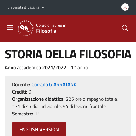
Vai al contenuto principale
Vai al menu di navigazione
Università di Catania
Corso di laurea in
Filosofia
STORIA DELLA FILOSOFIA
Anno accademico 2021/2022
- 1° anno
Docente:
Corrado GIARRATANA
Crediti:
9
Organizzazione didattica:
225 ore d'impegno totale,
171 di studio individuale, 54 di lezione frontale
Semestre:
1°
ENGLISH VERSION