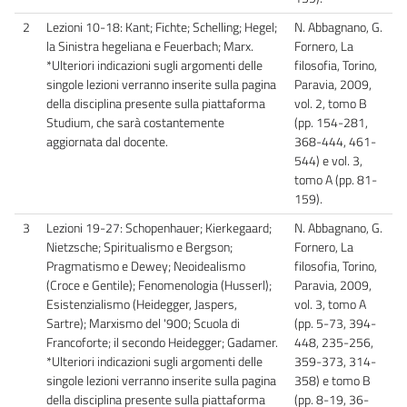
2
Lezioni 10-18: Kant; Fichte; Schelling; Hegel;
N. Abbagnano, G.
la Sinistra hegeliana e Feuerbach; Marx.
Fornero, La
*Ulteriori indicazioni sugli argomenti delle
filosofia, Torino,
singole lezioni verranno inserite sulla pagina
Paravia, 2009,
della disciplina presente sulla piattaforma
vol. 2, tomo B
Studium, che sarà costantemente
(pp. 154-281,
aggiornata dal docente.
368-444, 461-
544) e vol. 3,
tomo A (pp. 81-
159).
3
Lezioni 19-27: Schopenhauer; Kierkegaard;
N. Abbagnano, G.
Nietzsche; Spiritualismo e Bergson;
Fornero, La
Pragmatismo e Dewey; Neoidealismo
filosofia, Torino,
(Croce e Gentile); Fenomenologia (Husserl);
Paravia, 2009,
Esistenzialismo (Heidegger, Jaspers,
vol. 3, tomo A
Sartre); Marxismo del '900; Scuola di
(pp. 5-73, 394-
Francoforte; il secondo Heidegger; Gadamer.
448, 235-256,
*Ulteriori indicazioni sugli argomenti delle
359-373, 314-
singole lezioni verranno inserite sulla pagina
358) e tomo B
della disciplina presente sulla piattaforma
(pp. 8-19, 36-