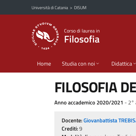
Vai al contenuto principale
Vai al menu di navigazione
Università di Catania
>
DISUM
Corso di laurea in
Filosofia
Home
Studia con noi
Didattica
FILOSOFIA D
Anno accademico 2020/2021
- 2°
Docente:
Giovanbattista TREBI
Crediti:
9