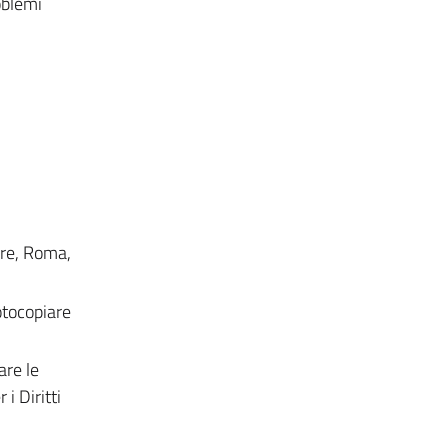
oblemi
ore, Roma,
fotocopiare
are le
i Diritti