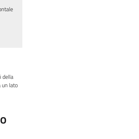
ontale
i della
a un lato
to