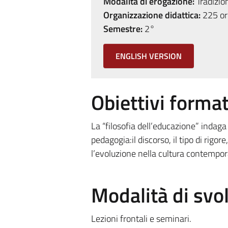
Modalità di erogazione:
Tradizio
Organizzazione didattica:
225 ore
Semestre:
2°
ENGLISH VERSION
Obiettivi format
La “filosofia dell’educazione” indaga 
pedagogia:il discorso, il tipo di rigo
l’evoluzione nella cultura contempora
Modalità di sv
Lezioni frontali e seminari.