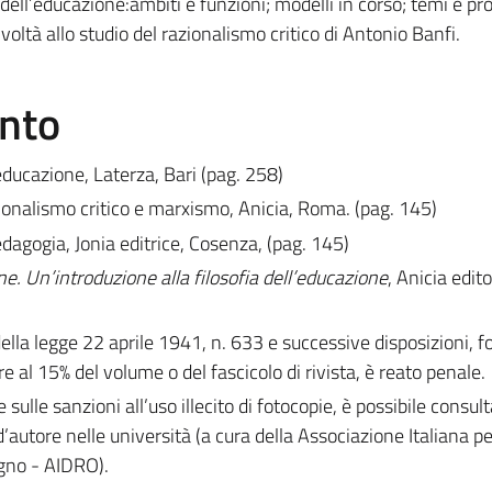
a dell’educazione:ambiti e funzioni; modelli in corso; temi e pr
ivoltà allo studio del razionalismo critico di Antonio Banfi.
ento
’educazione, Laterza, Bari (pag. 258)
zionalismo critico e marxismo, Anicia, Roma. (pag. 145)
edagogia, Jonia editrice, Cosenza, (pag. 145)
. Un’introduzione alla filosofia dell’educazione
, Anicia edit
 della legge 22 aprile 1941, n. 633 e successive disposizioni, 
e al 15% del volume o del fascicolo di rivista, è reato penale.
e sulle sanzioni all’uso illecito di fotocopie, è possibile consult
d’autore nelle università (a cura della Associazione Italiana per 
egno - AIDRO).