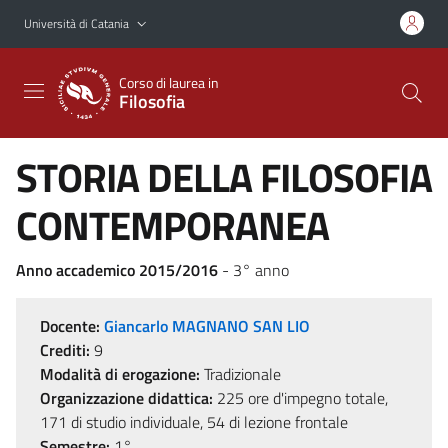
Vai al contenuto principale
Vai al menu di navigazione
Università di Catania
Corso di laurea in
Filosofia
STORIA DELLA FILOSOFIA
CONTEMPORANEA
Anno accademico 2015/2016
- 3° anno
Docente:
Giancarlo MAGNANO SAN LIO
Crediti:
9
Modalità di erogazione:
Tradizionale
Organizzazione didattica:
225 ore d'impegno totale,
171 di studio individuale, 54 di lezione frontale
Semestre:
1°