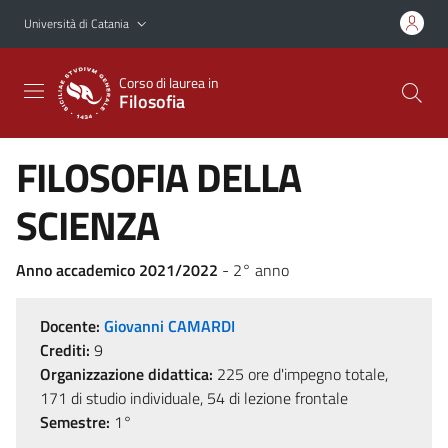
Vai al contenuto principale
Vai al menu di navigazione
Università di Catania
Corso di laurea in
Filosofia
FILOSOFIA DELLA
SCIENZA
Anno accademico 2021/2022
- 2° anno
Docente:
Giovanni CAMARDI
Crediti:
9
Organizzazione didattica:
225 ore d'impegno totale,
171 di studio individuale, 54 di lezione frontale
Semestre:
1°