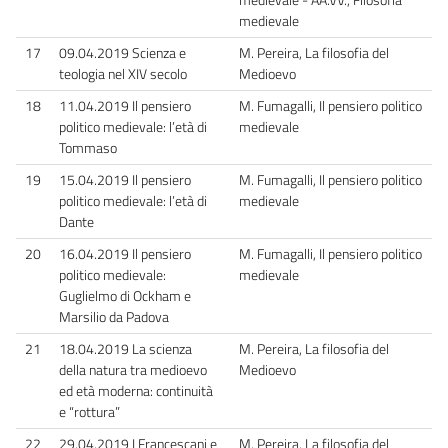
medievale
17
09.04.2019 Scienza e
M. Pereira, La filosofia del
teologia nel XIV secolo
Medioevo
18
11.04.2019 Il pensiero
M. Fumagalli, Il pensiero politico
politico medievale: l’età di
medievale
Tommaso
19
15.04.2019 Il pensiero
M. Fumagalli, Il pensiero politico
politico medievale: l’età di
medievale
Dante
20
16.04.2019 Il pensiero
M. Fumagalli, Il pensiero politico
politico medievale:
medievale
Guglielmo di Ockham e
Marsilio da Padova
21
18.04.2019 La scienza
M. Pereira, La filosofia del
della natura tra medioevo
Medioevo
ed età moderna: continuità
e “rottura”
22
29.04.2019 I Francescani e
M. Pereira, La filosofia del