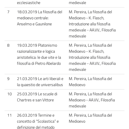
ecclesiastiche
medievale
7
18.03.2019 La filosofia del
M. Pereira, La filosofia del
medioevo centrale:
Medioevo - K. Flasch,
Anselmo e Gaunilone
Introduzione alla filosofia
medievale - AA.VV., Filosofia
medievale
8
19.03.2019 Platonismo
M. Pereira, La filosofia del
razionalizzante e logica
Medioevo - K. Flasch,
aristotelica: le due vite e la
Introduzione alla filosofia
filosofia di Pietro Abelardo
medievale - AA.VV., Filosofia
medievale
9
21.03.2019 Le arti liberali e
M. Pereira, La filosofia del
la quaestio de universalibus
Medioevo
10
25.03.2019 Le scuole di
M. Pereira, La filosofia del
Chartres e san Vittore
Medioevo - AA.VV., Filosofia
medievale
11
26.03.2019 Termine e
M. Pereira, La filosofia del
concetto di “Scolastica” e
Medioevo
definizione del metodo