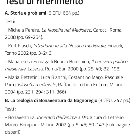
Testi di riferimento
A. S
toria e problemi
(6 CFU, 664 pp.)
Testi:
- Michela Pereira,
La filosofia nel Medioevo
, Carocci, Roma
2008 (pp. 69-254).
- Kurt Flasch,
Introduzione alla filosofia medievale
, Einaudi,
Torino 2002 (pp. 3-246).
- Mariateresa Fumagalli Beonio Brocchieri,
Il pensiero politico
medievale
, Laterza, Roma/Bari 2000 (pp. 28-40; 82-198).
- Maria Bettetini, Luca Bianchi, Costantino Mar,o, Pasquale
Porro,
Filosofia medievale
, Raffaello Cortina Editore, Milano
2004 (pp. 231-294; 311-366)
B. La teologia di Bonaventura da Bagnoregio
(3 CFU, 247 pp.)
Testi :
- Bonaventura,
Itinerario dell’anima a Dio
, a cura di Letterio
Mauro, Bompiani, Milano 2002 (pp. 5-45; 50-147 [solo pagine
dispari]).