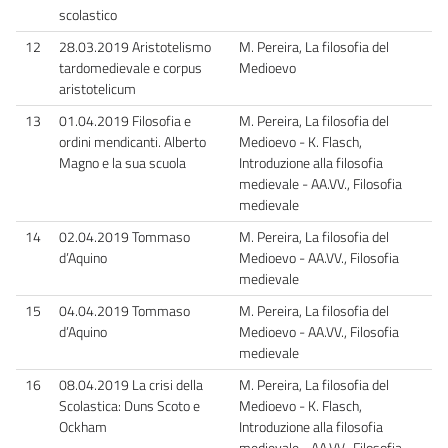
scolastico
12
28.03.2019 Aristotelismo
M. Pereira, La filosofia del
tardomedievale e corpus
Medioevo
aristotelicum
13
01.04.2019 Filosofia e
M. Pereira, La filosofia del
ordini mendicanti. Alberto
Medioevo - K. Flasch,
Magno e la sua scuola
Introduzione alla filosofia
medievale - AA.VV., Filosofia
medievale
14
02.04.2019 Tommaso
M. Pereira, La filosofia del
d’Aquino
Medioevo - AA.VV., Filosofia
medievale
15
04.04.2019 Tommaso
M. Pereira, La filosofia del
d’Aquino
Medioevo - AA.VV., Filosofia
medievale
16
08.04.2019 La crisi della
M. Pereira, La filosofia del
Scolastica: Duns Scoto e
Medioevo - K. Flasch,
Ockham
Introduzione alla filosofia
medievale - AA.VV., Filosofia