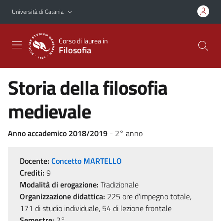
Vai al contenuto principale
Vai al menu di navigazione
Università di Catania
Corso di laurea in
Filosofia
Storia della filosofia
medievale
Anno accademico 2018/2019
- 2° anno
Docente:
Concetto MARTELLO
Crediti:
9
Modalità di erogazione:
Tradizionale
Organizzazione didattica:
225 ore d'impegno totale,
171 di studio individuale, 54 di lezione frontale
Semestre:
2°