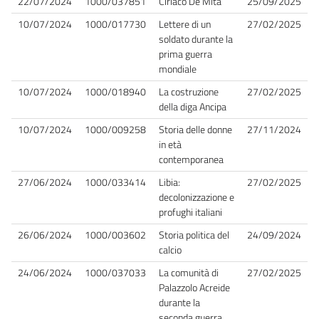
22/07/2024
1000/037851
Ciriaco De Mita
25/09/2025
10/07/2024
1000/017730
Lettere di un
27/02/2025
soldato durante la
prima guerra
mondiale
10/07/2024
1000/018940
La costruzione
27/02/2025
della diga Ancipa
10/07/2024
1000/009258
Storia delle donne
27/11/2024
in età
contemporanea
27/06/2024
1000/033414
Libia:
27/02/2025
decolonizzazione e
profughi italiani
26/06/2024
1000/003602
Storia politica del
24/09/2024
calcio
24/06/2024
1000/037033
La comunità di
27/02/2025
Palazzolo Acreide
durante la
seconda guerra