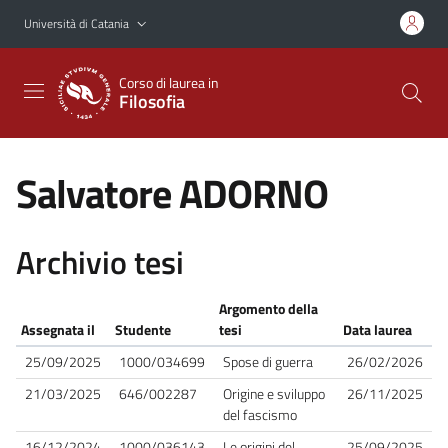
Vai al contenuto principale
Vai al menu di navigazione
Università di Catania
Corso di laurea in
Filosofia
Salvatore ADORNO
Archivio tesi
Argomento della
Assegnata il
Studente
tesi
Data laurea
25/09/2025
1000/034699
Spose di guerra
26/02/2026
21/03/2025
646/002287
Origine e sviluppo
26/11/2025
del fascismo
16/12/2024
1000/036143
Le origini del
25/09/2025