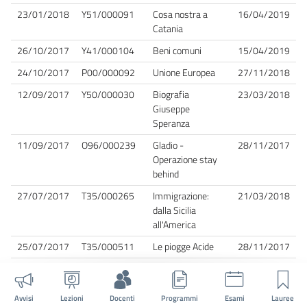
23/01/2018
Y51/000091
Cosa nostra a
16/04/2019
Catania
26/10/2017
Y41/000104
Beni comuni
15/04/2019
24/10/2017
P00/000092
Unione Europea
27/11/2018
12/09/2017
Y50/000030
Biografia
23/03/2018
Giuseppe
Speranza
11/09/2017
O96/000239
Gladio -
28/11/2017
Operazione stay
behind
27/07/2017
T35/000265
Immigrazione:
21/03/2018
dalla Sicilia
all'America
25/07/2017
T35/000511
Le piogge Acide
28/11/2017
11/07/2017
Y38/000117
Produzione teche
27/11/2017
RAI riguardo gli
anni '50 in Sicilia
Avvisi
Lezioni
Docenti
Programmi
Esami
Lauree