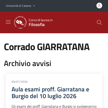
Vai al contenuto principale
Vai al menu di navigazione
Università di Catania
Corso di laurea in
Filosofia
Corrado GIARRATANA
Archivio avvisi
09/07/2026
Aula esami proff. Giarratana e
Burgio del 10 luglio 2026
Gli esami dei proff. Giarratana e Burgio si svolgeranno