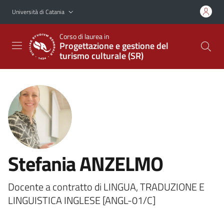
Vai al contenuto principale
Vai al menu di navigazione
Università di Catania
Corso di laurea in
Progettazione e gestione del
turismo culturale (SR)
Stefania ANZELMO
Docente a contratto di LINGUA, TRADUZIONE E
LINGUISTICA INGLESE [ANGL-01/C]