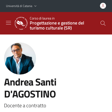
Vai al contenuto principale
Vai al menu di navigazione
Università di Catania
Corso di laurea in
Progettazione e gestione del
turismo culturale (SR)
Andrea Santi
D'AGOSTINO
Docente a contratto