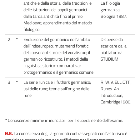
antiche e della storia, delle tradizioni e
La filologia
delle istituzioni dei popoli germanici
germanica,
dalla tarda antichità fino al primo
Bologna 1987.
Medioevo; apprendimento del metodo
filologico
2
*
Evoluzione del germanico nell’ambito
Dispense da
dell’indoeuropeo: mutamenti fonetici
scaricare dalla
del consonantismo e del vocalismo; il
piattaforma
germanico ricostruito: i metodi della
STUDIUM
linguistica storico-comparativa; il
protogermanico e il germanico comune.
3
*
La serie runica e il futhark germanico;
R. W. V. ELLIOTT ,
usi delle rune; teorie sull'origine delle
Runes. An
rune.
Introduction,
Cambridge1980.
*
Conoscenze minime irrinunciabili per il superamento dell'esame.
N.B.
La conoscenza degli argomenti contrassegnati con l'asterisco è
condizione necessaria ma non sufficiente per il superamento