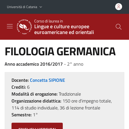
Vai al contenuto principale
Vai al menu di navigazione
Università di Catania
Corso di laurea in
Lingue e culture europee
euroamericane ed orientali
FILOLOGIA GERMANICA
Anno accademico 2016/2017
- 2° anno
Docente:
Concetta SIPIONE
Crediti:
6
Modalità di erogazione:
Tradizionale
Organizzazione didattica:
150 ore d'impegno totale,
114 di studio individuale, 36 di lezione frontale
Semestre:
1°