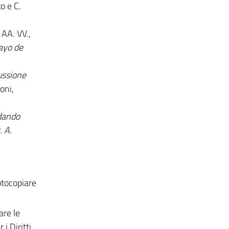
to e C.
 AA. VV.,
mayo de
cussione
oni,
rdando
. A.
fotocopiare
are le
i Diritti