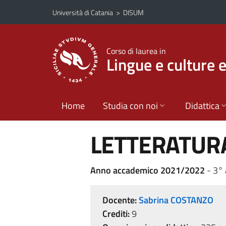
Vai al contenuto principale
Vai al menu di navigazione
Università di Catania
>
DISUM
Corso di laurea in
Lingue e culture 
Home
Studia con noi
Didattica
LETTERATUR
Anno accademico 2021/2022
- 3°
Docente:
Sabrina COSTANZO
Crediti:
9