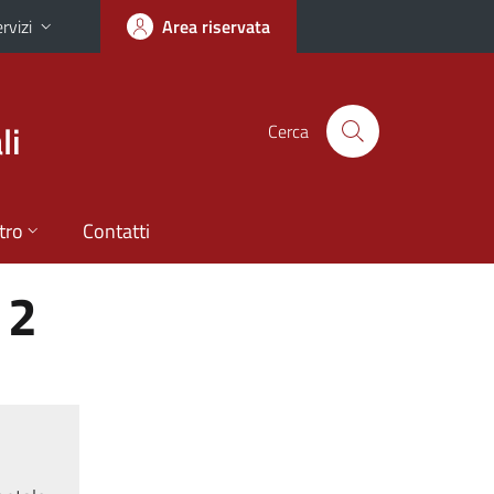
rvizi
Area riservata
li
Cerca
tro
Contatti
 2