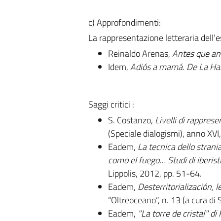
c) Approfondimenti:
La rappresentazione letteraria dell’esil
Reinaldo Arenas,
Antes que a
Idem,
Adiós a mamá. De La Ha
Saggi critici :
S. Costanzo,
Livelli di rappres
(Speciale dialogismi), anno XVI
Eadem,
La tecnica dello stran
como el fuego… Studi di iberisti
Lippolis, 2012, pp. 51-64.
Eadem,
Desterritorialización, 
“Oltreoceano”, n. 13 (a cura di
Eadem,
"La torre de cristal" d