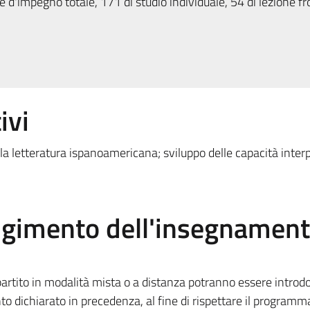
 d'impegno totale, 171 di studio individuale, 54 di lezione fr
ivi
lla letteratura ispanoamericana; sviluppo delle capacità inter
olgimento dell'insegnamen
rtito in modalità mista o a distanza potranno essere introdo
to dichiarato in precedenza, al fine di rispettare il programm