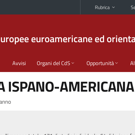
Rubrica
Se
europee euroamericane ed orienta
Avvisi
Organi del CdS
Opportunità
Al
A ISPANO-AMERICANA
 anno