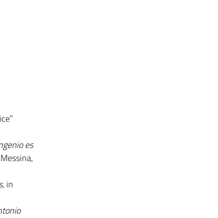
ice”
ingenio es
, Messina,
s
, in
ntonio