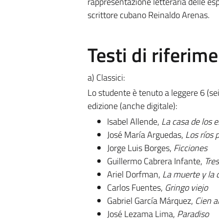
rappresentazione letteraria delle espe
scrittore cubano Reinaldo Arenas.
Testi di riferim
a) Classici:
Lo studente è tenuto a leggere 6 (sei) 
edizione (anche digitale):
Isabel Allende,
La casa de los e
José María Arguedas,
Los ríos
Jorge Luis Borges,
Ficciones
Guillermo Cabrera Infante,
Tres
Ariel Dorfman,
La muerte y la 
Carlos Fuentes,
Gringo viejo
Gabriel García Márquez,
Cien
a
José Lezama Lima,
Paradiso