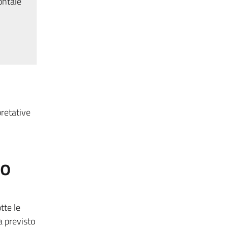
ontale
pretative
to
tte le
a previsto