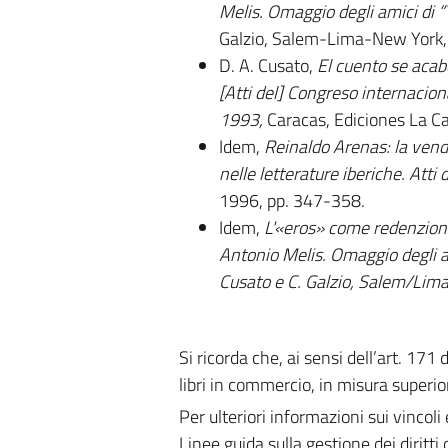
Melis. Omaggio degli amici di “
Galzio, Salem-Lima-New York, 
D. A. Cusato,
El cuento se acab
[Atti del] Congreso internacion
1993,
Caracas, Ediciones La Ca
Idem,
Reinaldo Arenas: la vend
nelle letterature iberiche. At
1996, pp. 347-358.
Idem,
L'«eros» come redenzione
Antonio Melis. Omaggio degli am
Cusato e C. Galzio, Salem/Lima
Si ricorda che, ai sensi dell’art. 171
libri in commercio, in misura superior
Per ulteriori informazioni sui vincoli 
Linee guida sulla gestione dei diritti 