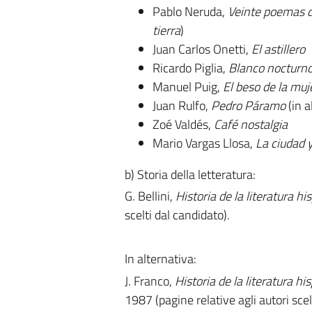
Pablo Neruda,
Veinte poemas d
tierra
)
Juan Carlos Onetti,
El astillero
Ricardo Piglia,
Blanco nocturn
Manuel Puig,
El beso de la muj
Juan Rulfo,
Pedro Páramo
(in 
Zoé Valdés,
Café nostalgia
Mario Vargas Llosa,
La ciudad y
b) Storia della letteratura:
G. Bellini,
Historia de la literatura 
scelti dal candidato).
In alternativa:
J. Franco,
Historia de la literatura h
1987 (pagine relative agli autori scel