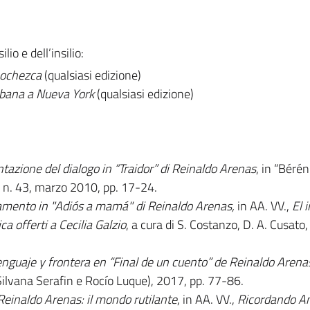
io e dell’insilio:
nochezca
(qualsiasi edizione)
bana a Nueva York
(qualsiasi edizione)
entazione del dialogo in “Traidor” di Reinaldo Arenas
, in “Bérén
, n. 43, marzo 2010, pp. 17-24.
iamento in "Adiós a mamá" di Reinaldo Arenas,
in AA. VV.,
El 
ca offerti a Cecilia Galzio
, a cura di S. Costanzo, D. A. Cusato
lenguaje y frontera en “Final de un cuento” de Reinaldo Arena
 Silvana Serafin e Rocío Luque), 2017, pp. 77-86.
i Reinaldo Arenas: il mondo rutilante
, in AA. VV.,
Ricordando A