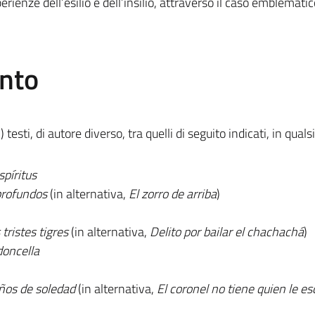
rienze dell’esilio e dell’insilio, attraverso il caso emblematic
ento
testi, di autore diverso, tra quelli di seguito indicati, in quals
spíritus
 profundos
(in alternativa,
El zorro de arriba
)
 tristes tigres
(in alternativa,
Delito por bailar el chachachá
)
doncella
ños de soledad
(in alternativa,
El coronel no tiene quien le es