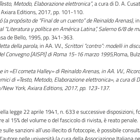
Testo, Metodo, Elaborazione elettronica”
, a cura di D. A. Cusa
Axiara Editions, 2017, pp. 101-110.
ó (a propósito de “Final de un cuento” de Reinaldo Arenas),
in
al “Literatura y política en América Latina”, Salerno 6/8 de 
sa de Bello, 1995, pp. 341-363.
etta della parola,
in AA. VV.,
Scrittori “contro”: modelli in dis
ti del Convegno [AISPI] di Roma 15-16 marzo 1995,
Roma, Bulz
 in «El cometa Halley» di Reinaldo Arenas, in AA. VV., Rico
ici di «Testo, Metodo, Elaborazione elettronica», a cura di D
/New York, Axiara Editions, 2017, pp. 123-137.
 della legge 22 aprile 1941, n. 633 e successive disposizioni, 
e al 15% del volume o del fascicolo di rivista, è reato penale.
e sulle sanzioni all’uso illecito di fotocopie, è possibile consult
d’autore nelle università (a cura della Associazione Italiana per 