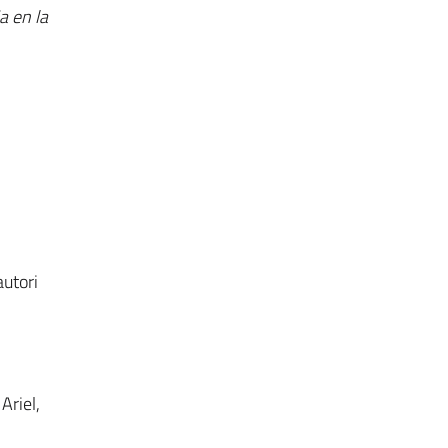
a en la
autori
Ariel,