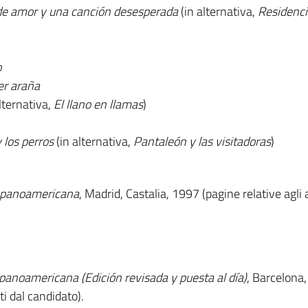
e amor y una canción desesperada
(in alternativa,
Residenci
o
er araña
alternativa,
El llano en llamas
)
 los perros
(in alternativa,
Pantaleón y las visitadoras
)
hispanoamericana
, Madrid, Castalia, 1997 (pagine relative agli 
ispanoamericana (Edición revisada y puesta al día)
, Barcelona, 
ti dal candidato).