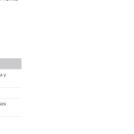
da y
asi