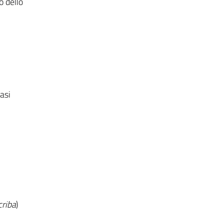
o dello
iasi
criba
)