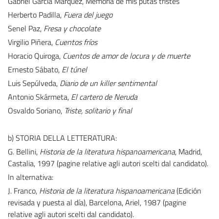
Gabriel García Márquez, Memoria de mis putas tristes
Herberto Padilla,
Fuera del juego
Senel Paz,
Fresa y chocolate
Virgilio Piñera,
Cuentos fríos
Horacio Quiroga,
Cuentos de amor de locura y de muerte
Ernesto Sábato,
El túnel
Luis Sepúlveda,
Diario de un killer sentimental
Antonio Skármeta,
El cartero de Neruda
Osvaldo Soriano,
Triste, solitario y final
b) STORIA DELLA LETTERATURA:
G. Bellini,
Historia de la literatura hispanoamericana
, Madrid,
Castalia, 1997 (pagine relative agli autori scelti dal candidato).
In alternativa:
J. Franco,
Historia de la literatura hispanoamericana
(Edición
revisada y puesta al día), Barcelona, Ariel, 1987 (pagine
relative agli autori scelti dal candidato).