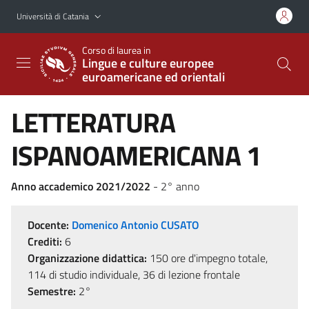
Vai al contenuto principale
Vai al menu di navigazione
Università di Catania
Corso di laurea in
Lingue e culture europee
euroamericane ed orientali
LETTERATURA
ISPANOAMERICANA 1
Anno accademico 2021/2022
- 2° anno
Docente:
Domenico Antonio CUSATO
Crediti:
6
Organizzazione didattica:
150 ore d'impegno totale,
114 di studio individuale, 36 di lezione frontale
Semestre:
2°