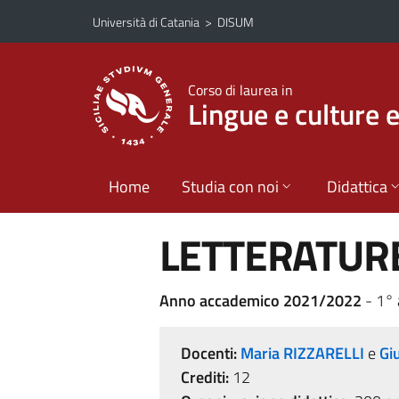
Vai al contenuto principale
Vai al menu di navigazione
Università di Catania
>
DISUM
Corso di laurea in
Lingue e culture 
Home
Studia con noi
Didattica
LETTERATURE
Anno accademico 2021/2022
- 1°
Docenti:
Maria RIZZARELLI
e
Gi
Crediti:
12