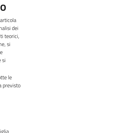
to
 articola
alisi dei
i teorici,
e, si
ne
 si
tte le
a previsto
iglia