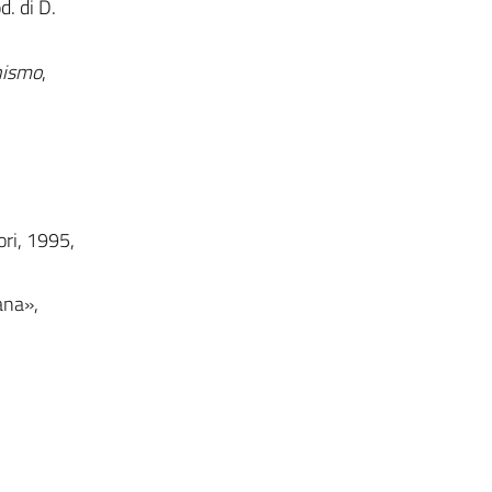
d. di D.
inismo
,
ori, 1995,
iana»,