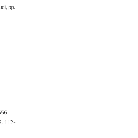
udi, pp.
556.
3, 112-