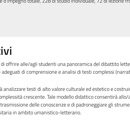
 d'impegno totale, 228 di studio individuale, 72 di lezione fr
ivi
di offrire alle/agli studenti una panoramica del dibattito lette
eguati di comprensione e analisi di testi complessi (narrati
à analizzare testi di alto valore culturale ed estetico e costrui
mplessità crescente. Tale modello didattico consentirà allo/
 trasmissione delle conoscenze e di padroneggiare gli strument
sitaria in ambito umanistico-letterario.