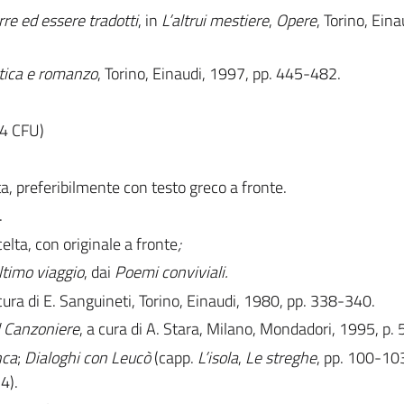
rre ed essere tradotti
, in
L’altrui mestiere
,
Opere
, Torino, Eina
tica e romanzo
, Torino, Einaudi, 1997, pp. 445-482.
4 CFU)
elta, preferibilmente con testo greco a fronte.
.
elta, con originale a fronte
;
ltimo viaggio
, dai
Poemi conviviali.
cura di E. Sanguineti, Torino, Einaudi, 1980, pp. 338-340.
l Canzoniere
, a cura di A. Stara, Milano, Mondadori, 1995, p. 
nca
;
Dialoghi con Leucò
(capp.
L’isola
,
Le streghe
, pp. 100-10
4).