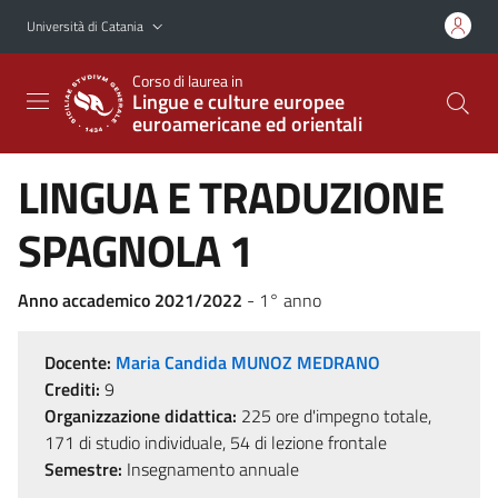
Vai al contenuto principale
Vai al menu di navigazione
Università di Catania
Corso di laurea in
Lingue e culture europee
euroamericane ed orientali
LINGUA E TRADUZIONE
SPAGNOLA 1
Anno accademico 2021/2022
- 1° anno
Docente:
Maria Candida MUNOZ MEDRANO
Crediti:
9
Organizzazione didattica:
225 ore d'impegno totale,
171 di studio individuale, 54 di lezione frontale
Semestre:
Insegnamento annuale