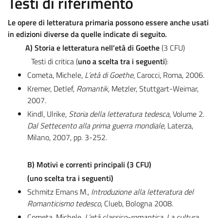
Testi di riferimento
Le opere di letteratura primaria possono essere anche usati
in edizioni diverse da quelle indicate di seguito.
A) Storia e letteratura
nell’età di Goethe
(3 CFU)
Testi di critica (
uno a scelta tra i seguenti
):
Cometa, Michele,
L’età di Goethe
, Carocci, Roma, 2006.
Kremer, Detlef,
Romantik,
Metzler, Stuttgart-Weimar,
2007.
Kindl, Ulrike,
Storia della letteratura tedesca
, Volume 2.
Dal Settecento alla prima guerra mondiale
, Laterza,
Milano, 2007, pp. 3-252.
B) Motivi e correnti principali (3 CFU)
(uno scelta tra i seguenti)
Schmitz Emans M.,
Introduzione alla letteratura del
Romanticismo tedesco
, Clueb, Bologna 2008.
Cometa, Michele,
L’età classico-romantica. La cultura