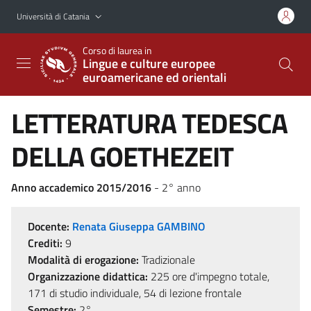
Vai al contenuto principale
Vai al menu di navigazione
Università di Catania
Corso di laurea in
Lingue e culture europee
euroamericane ed orientali
LETTERATURA TEDESCA
DELLA GOETHEZEIT
Anno accademico 2015/2016
- 2° anno
Docente:
Renata Giuseppa GAMBINO
Crediti:
9
Modalità di erogazione:
Tradizionale
Organizzazione didattica:
225 ore d'impegno totale,
171 di studio individuale, 54 di lezione frontale
Semestre:
2°