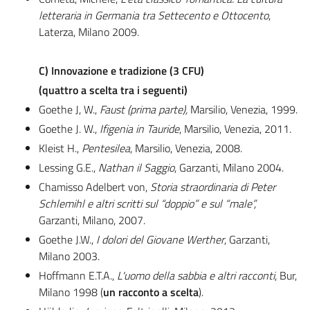
letteraria in Germania tra Settecento e Ottocento
,
Laterza, Milano 2009.
C)
Innovazione e tradizione (3 CFU)
(quattro a scelta tra i seguenti)
Goethe J, W.,
Faust (prima parte),
Marsilio, Venezia, 1999.
Goethe J. W.,
Ifigenia in Tauride
, Marsilio, Venezia, 2011.
Kleist H.,
Pentesilea
, Marsilio, Venezia, 2008.
Lessing G.E.,
Nathan il Saggio
, Garzanti, Milano 2004.
Chamisso Adelbert von,
Storia straordinaria di Peter
Schlemihl e altri scritti sul “doppio” e sul “male”,
Garzanti, Milano, 2007.
Goethe J.W.,
I dolori del Giovane Werther
, Garzanti,
Milano 2003.
Hoffmann E.T.A.,
L'uomo della sabbia e altri racconti
, Bur,
Milano 1998 (
un racconto a scelta
).