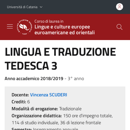
Vai al contenuto principale
Vai al menu di navigazione
Università di Catania
Corso di laurea in
Lingue e culture europee
euroamericane ed orientali
LINGUA E TRADUZIONE
TEDESCA 3
Anno accademico 2018/2019
- 3° anno
Docente:
Vincenza SCUDERI
Crediti:
6
Modalità di erogazione:
Tradizionale
Organizzazione didattica:
150 ore d'impegno totale,
114 di studio individuale, 36 di lezione frontale
Semestre:
Insegnamento annuale