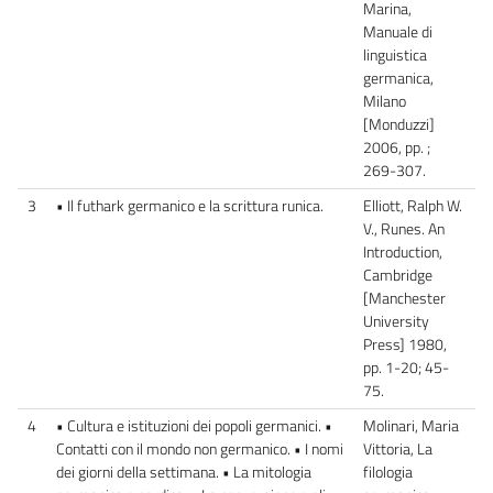
Marina,
Manuale di
linguistica
germanica,
Milano
[Monduzzi]
2006, pp. ;
269-307.
3
• Il futhark germanico e la scrittura runica.
Elliott, Ralph W.
V., Runes. An
Introduction,
Cambridge
[Manchester
University
Press] 1980,
pp. 1-20; 45-
75.
4
• Cultura e istituzioni dei popoli germanici. •
Molinari, Maria
Contatti con il mondo non germanico. • I nomi
Vittoria, La
dei giorni della settimana. • La mitologia
filologia