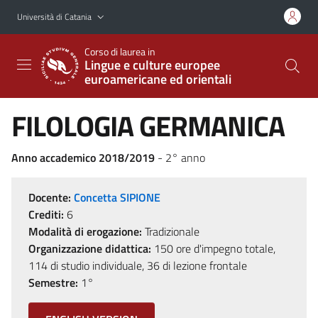
Vai al contenuto principale
Vai al menu di navigazione
Università di Catania
Corso di laurea in
Lingue e culture europee
euroamericane ed orientali
FILOLOGIA GERMANICA
Anno accademico 2018/2019
- 2° anno
Docente:
Concetta SIPIONE
Crediti:
6
Modalità di erogazione:
Tradizionale
Organizzazione didattica:
150 ore d'impegno totale,
114 di studio individuale, 36 di lezione frontale
Semestre:
1°