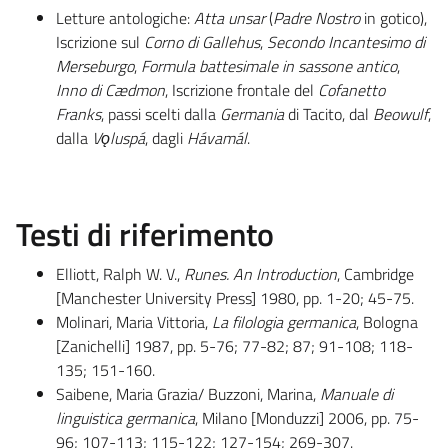
Letture antologiche:
Atta unsar
(
Padre Nostro
in gotico),
Iscrizione sul
Corno di Gallehus
,
Secondo Incantesimo di
Merseburgo
,
Formula battesimale in sassone antico
,
Inno di Cædmon
, Iscrizione frontale del
Cofanetto
Franks
, passi scelti dalla
Germania
di Tacito, dal
Beowulf
,
dalla
Vǫluspá
, dagli
Hávamál
.
Testi di riferimento
Elliott, Ralph W. V.,
Runes.
An Introduction
, Cambridge
[Manchester University Press] 1980, pp. 1-20; 45-75.
Molinari, Maria Vittoria,
La filologia germanica
, Bologna
[Zanichelli] 1987, pp. 5-76; 77-82; 87; 91-108; 118-
135; 151-160.
Saibene, Maria Grazia/ Buzzoni, Marina,
Manuale di
linguistica germanica
, Milano [Monduzzi] 2006, pp. 75-
96; 107-113; 115-122; 127-154; 269-307.