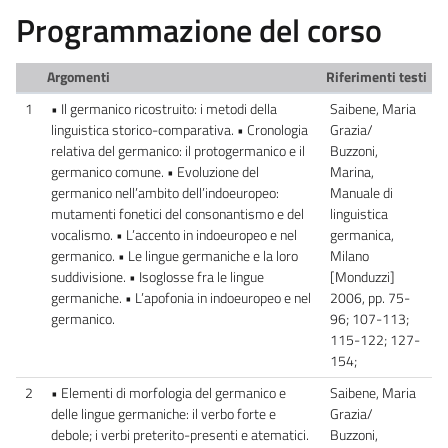
Programmazione del corso
Argomenti
Riferimenti testi
1
• Il germanico ricostruito: i metodi della
Saibene, Maria
linguistica storico-comparativa. • Cronologia
Grazia/
relativa del germanico: il protogermanico e il
Buzzoni,
germanico comune. • Evoluzione del
Marina,
germanico nell’ambito dell’indoeuropeo:
Manuale di
mutamenti fonetici del consonantismo e del
linguistica
vocalismo. • L’accento in indoeuropeo e nel
germanica,
germanico. • Le lingue germaniche e la loro
Milano
suddivisione. • Isoglosse fra le lingue
[Monduzzi]
germaniche. • L’apofonia in indoeuropeo e nel
2006, pp. 75-
germanico.
96; 107-113;
115-122; 127-
154;
2
• Elementi di morfologia del germanico e
Saibene, Maria
delle lingue germaniche: il verbo forte e
Grazia/
debole; i verbi preterito-presenti e atematici.
Buzzoni,