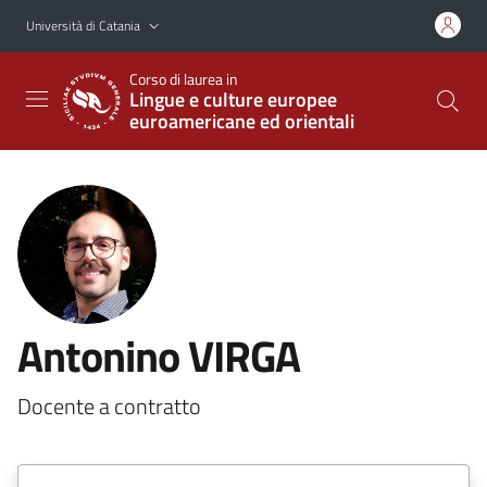
Vai al contenuto principale
Vai al menu di navigazione
Università di Catania
Corso di laurea in
Lingue e culture europee
euroamericane ed orientali
Antonino VIRGA
Docente a contratto