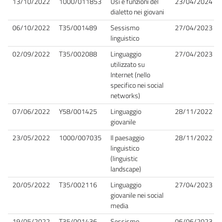
13/10/2022
1000/011853
Usi e funzioni del
23/04/2024
dialetto nei giovani
06/10/2022
T35/001489
Sessismo
27/04/2023
linguistico
02/09/2022
T35/002088
Linguaggio
27/04/2023
utilizzato su
Internet (nello
specifico nei social
networks)
07/06/2022
Y58/001425
Linguaggio
28/11/2022
giovanile
23/05/2022
1000/007035
Il paesaggio
28/11/2022
linguistico
(linguistic
landscape)
20/05/2022
T35/002116
Linguaggio
27/04/2023
giovanile nei social
media
19/05/2022
T35/001436
Sessismo
06/06/2023