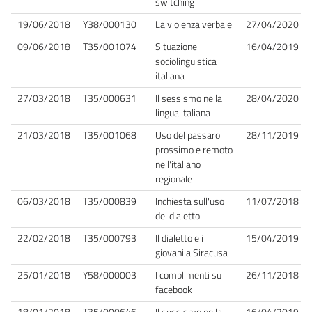
switching
19/06/2018
Y38/000130
La violenza verbale
27/04/2020
09/06/2018
T35/001074
Situazione
16/04/2019
sociolinguistica
italiana
27/03/2018
T35/000631
Il sessismo nella
28/04/2020
lingua italiana
21/03/2018
T35/001068
Uso del passaro
28/11/2019
prossimo e remoto
nell'italiano
regionale
06/03/2018
T35/000839
Inchiesta sull'uso
11/07/2018
del dialetto
22/02/2018
T35/000793
Il dialetto e i
15/04/2019
giovani a Siracusa
25/01/2018
Y58/000003
I complimenti su
26/11/2018
facebook
18/01/2018
T35/000646
Il sessismo nella
16/04/2019