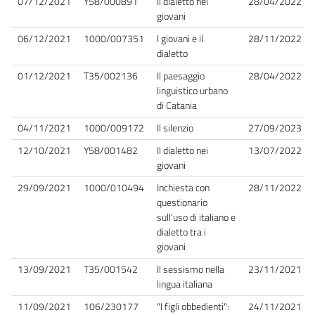
07/12/2021
Y58/000891
Il dialetto nei
28/04/2022
giovani
06/12/2021
1000/007351
I giovani e il
28/11/2022
dialetto
01/12/2021
T35/002136
Il paesaggio
28/04/2022
linguistico urbano
di Catania
04/11/2021
1000/009172
Il silenzio
27/09/2023
12/10/2021
Y58/001482
Il dialetto nei
13/07/2022
giovani
29/09/2021
1000/010494
Inchiesta con
28/11/2022
questionario
sull'uso di italiano e
dialetto tra i
giovani
13/09/2021
T35/001542
Il sessismo nella
23/11/2021
lingua italiana
11/09/2021
106/230177
"I figli obbedienti":
24/11/2021