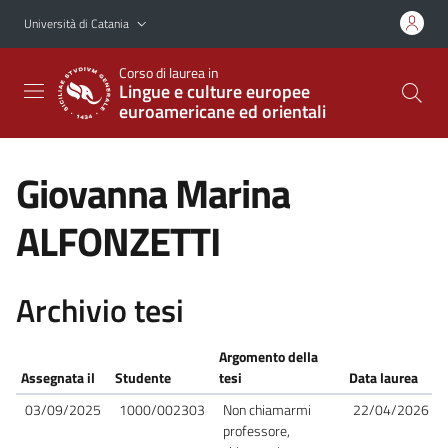
Vai al contenuto principale
Vai al menu di navigazione
Università di Catania
Corso di laurea in
Lingue e culture europee
euroamericane ed orientali
Giovanna Marina
ALFONZETTI
Archivio tesi
Argomento della
Assegnata il
Studente
tesi
Data laurea
03/09/2025
1000/002303
Non chiamarmi
22/04/2026
professore,