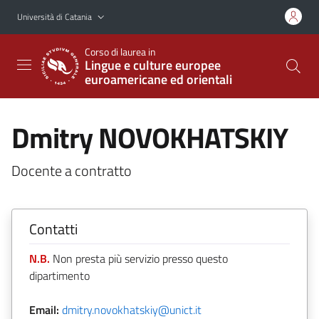
Vai al contenuto principale
Vai al menu di navigazione
Università di Catania
Corso di laurea in
Lingue e culture europee
euroamericane ed orientali
Dmitry NOVOKHATSKIY
Docente a contratto
Contatti
N.B.
Non presta più servizio presso questo
dipartimento
Email:
dmitry.novokhatskiy@unict.it