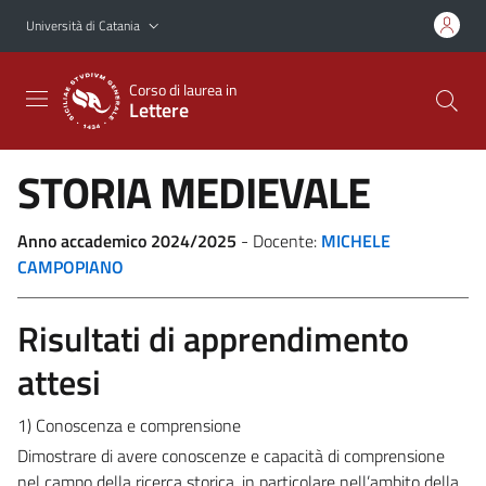
Vai al contenuto principale
Vai al menu di navigazione
Università di Catania
Corso di laurea in
Lettere
STORIA MEDIEVALE
Anno accademico 2024/2025
- Docente:
MICHELE
CAMPOPIANO
Risultati di apprendimento
attesi
1) Conoscenza e comprensione
Dimostrare di avere conoscenze e capacità di comprensione
nel campo della ricerca storica, in particolare nell’ambito della