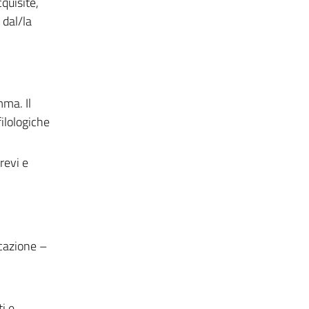
quisite,
 dal/la
mma. Il
ilologiche
revi e
icazione –
i e