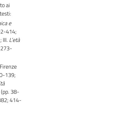
to ai
testi:
aica e
02-414;
III.
L’età
 273-
 Firenze
20-139;
tà
(pp. 38-
382; 414-