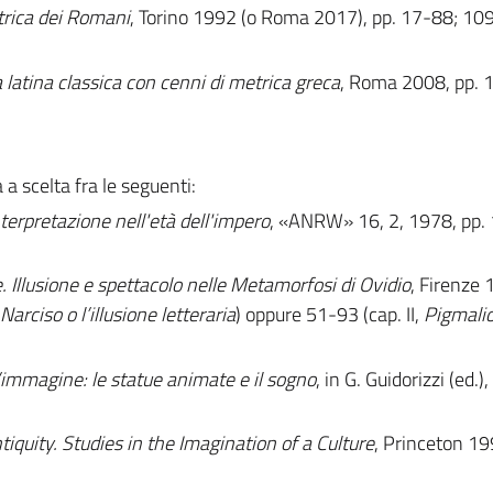
trica dei Romani
, Torino 1992 (o Roma 2017), pp. 17-88; 10
 latina classica con cenni di metrica greca
, Roma 2008, pp. 1
 a scelta fra le seguenti:
interpretazione nell'età dell'impero
, «ANRW
»
16, 2, 1978, pp.
 Illusione e spettacolo nelle Metamorfosi di Ovidio
, Firenze 
Narciso o l’illusione letteraria
) oppure 51-93 (cap. II,
Pigmalio
immagine: le statue animate e il sogno
, in G. Guidorizzi (ed.),
iquity. Studies in the Imagination of a Culture
, Princeton 19