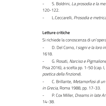
-
S. Boldrini,
La prosodia e la me
120-122.
-
L.Ceccarelli,
Prosodia e metrica
Letture critiche
Si richiede la conoscenza di un’opera
-
D. Del Corno,
I sogni e la loro 
1618.
-
G. Rosati,
Narciso e Pigmalione.
Pisa 2016), a scelta pp. 1-50 (cap. I,
poetica della finzione
).
-
C. Brillante,
Metamorfosi di un’
in Grecia
, Roma 1988, pp. 17-33.
-
P. Cox Miller,
Dreams in late Ant
14-38.