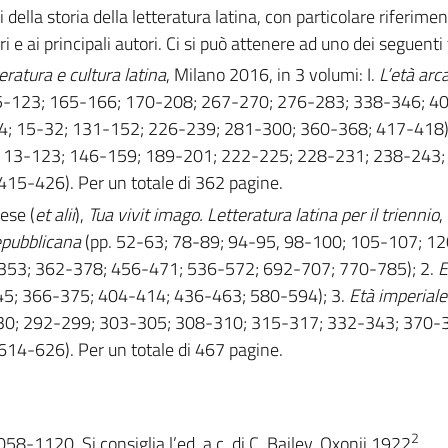
ella storia della letteratura latina, con particolare riferimen
i e ai principali autori. Ci si può attenere ad uno dei seguenti 
eratura e cultura latina
,
Milano 2016,
in 3 volumi: I.
L’età arc
15-123; 165-166; 170-208; 267-270; 276-283; 338-346; 4
4; 15-32; 131-152; 226-239; 281-300; 360-368; 417-418); 
 113-123; 146-159; 189-201; 222-225; 228-231; 238-243;
5-426). Per un totale di 362 pagine.
ese (
et alii
),
Tua vivit imago. Letteratura latina per il triennio
,
epubblicana
(pp. 52-63; 78-89; 94-95, 98-100; 105-107; 1
53; 362-378; 456-471; 536-572; 692-707; 770-785); 2.
E
45; 366-375; 404-414; 436-463; 580-594); 3.
Età imperiale
30; 292-299; 303-305; 308-310; 315-317; 332-343; 370-
4-626). Per un totale di 467 pagine.
2
58-1120. Si consiglia l’ed. a c. di C. Bailey, Oxonii 1922
.