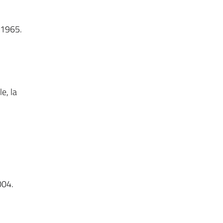
e 1965.
e, la
004.