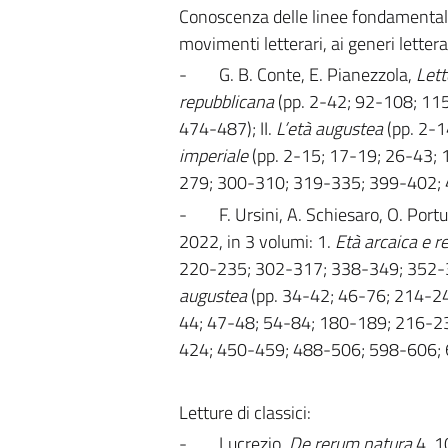
Conoscenza delle linee fondamentali d
movimenti letterari, ai generi letterar
-
G. B. Conte, E. Pianezzola,
Lett
repubblicana
(pp. 2-42; 92-108; 1
474-487); II.
L’età augustea
(pp. 2-1
imperiale
(pp. 2-15; 17-19; 26-43;
279; 300-310; 319-335; 399-402; 41
-
F. Ursini, A. Schiesaro, O. Portu
2022, in 3 volumi: 1.
Età arcaica e r
220-235; 302-317; 338-349; 352-3
augustea
(pp. 34-42; 46-76; 214-2
44; 47-48; 54-84; 180-189; 216-2
424; 450-459; 488-506; 598-606; 61
Letture di classici:
-
Lucrezio,
De rerum natura
4, 10