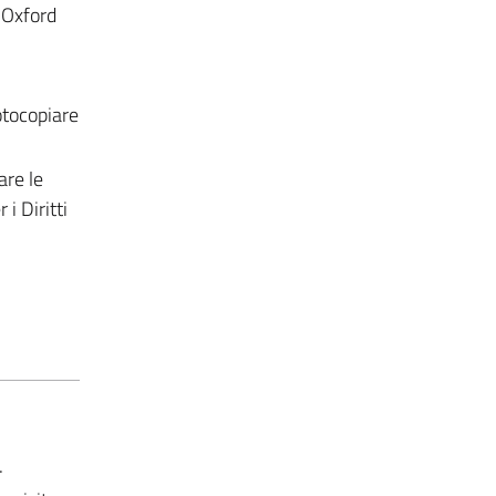
 Oxford
fotocopiare
are le
i Diritti
.