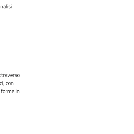
nalisi
attraverso
ci, con
e forme in