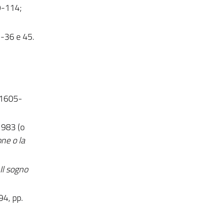
9-114;
-36 e 45.
 1605-
1983 (o
ne o la
Il sogno
94, pp.