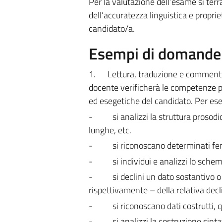
Per la valutazione dell’esame si ter
dell’accuratezza linguistica e propri
candidato/a.
Esempi di domande e
1.
Lettura, traduzione e commento d
docente verificherà le competenze pr
ed esegetiche del candidato. Per es
-
si analizzi la struttura prosod
lunghe, etc.
-
si riconoscano determinati feno
-
si individui e analizzi lo sche
-
si declini un dato sostantivo 
rispettivamente – della relativa dec
-
si riconoscano dati costrutti, q
-
si analizzi la costruzione sint