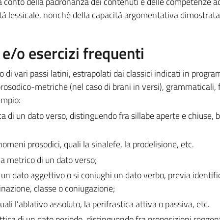
rà conto della padronanza dei contenuti e delle competenze ac
età lessicale, nonché della capacità argomentativa dimostrata
/o esercizi frequenti
i vari passi latini, estrapolati dai classici indicati in progra
osodico-metriche (nel caso di brani in versi), grammaticali, f
empio:
ica di un dato verso, distinguendo fra sillabe aperte e chiuse, b
meni prosodici, quali la sinalefe, la prodelisione, etc.
ma metrico di un dato verso;
o un dato aggettivo o si coniughi un dato verbo, previa identif
linazione, classe o coniugazione;
uali l’ablativo assoluto, la perifrastica attiva o passiva, etc.
attica di un dato periodo, distinguendo fra proposizioni reggent