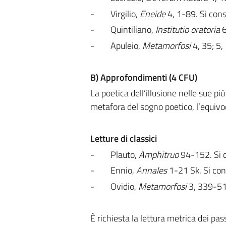
-
Virgilio,
Eneide
4, 1-89. Si cons
-
Quintiliano,
Institutio oratoria
6
-
Apuleio,
Metamorfosi
4, 35; 5, 
B) Approfondimenti (4 CFU)
La poetica dell’illusione nelle sue più
metafora del sogno poetico, l’equivo
Letture di classici
-
Plauto,
Amphitruo
94-152. Si co
-
Ennio,
Annales
1-21 Sk. Si cons
-
Ovidio,
Metamorfosi
3, 339-510;
È richiesta la lettura metrica dei pas