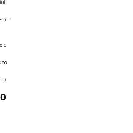
ini
sti in
e di
sico
ina.
to