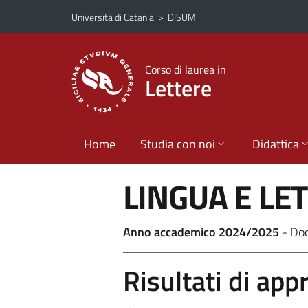
Vai al contenuto principale
Vai al menu di navigazione
Università di Catania
>
DISUM
Corso di laurea in
Lettere
Home
Studia con noi
Didattica
LINGUA E LE
Anno accademico 2024/2025
- Do
Risultati di ap