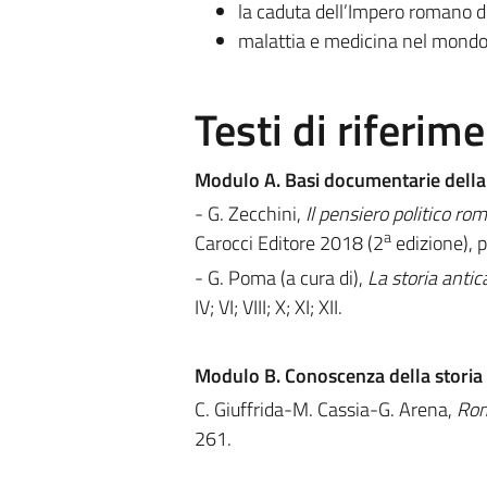
la caduta dell’Impero romano d
malattia e medicina nel mond
Testi di riferim
Modulo A. Basi documentarie della
- G. Zecchini,
Il pensiero politico ro
a
Carocci Editore 2018 (2
edizione), 
- G. Poma (a cura di),
La storia antic
IV; VI; VIII; X; XI; XII.
Modulo B. Conoscenza della storia r
C. Giuffrida-M. Cassia-G. Arena,
Roma
261.