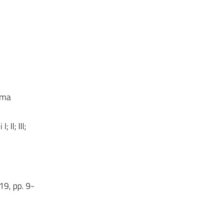
oma
 II; III;
19, pp. 9-