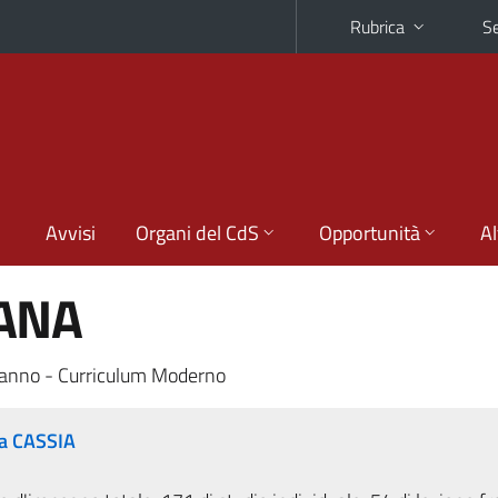
Rubrica
Se
Avvisi
Organi del CdS
Opportunità
Al
ANA
anno - Curriculum Moderno
na CASSIA