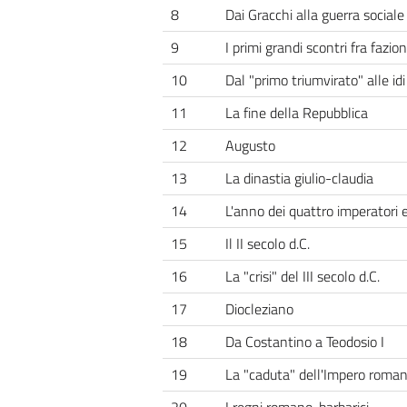
8
Dai Gracchi alla guerra sociale
9
I primi grandi scontri fra fazion
10
Dal "primo triumvirato" alle id
11
La fine della Repubblica
12
Augusto
13
La dinastia giulio-claudia
14
L'anno dei quattro imperatori e 
15
Il II secolo d.C.
16
La "crisi" del III secolo d.C.
17
Diocleziano
18
Da Costantino a Teodosio I
19
La "caduta" dell'Impero roma
20
I regni romano-barbarici