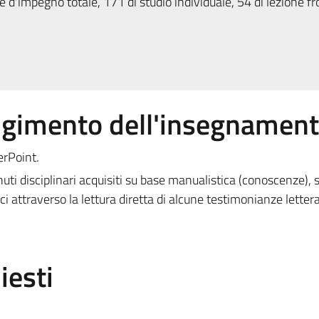
 d'impegno totale, 171 di studio individuale, 54 di lezione fr
olgimento dell'insegnamen
erPoint.
uti disciplinari acquisiti su base manualistica (conoscenze), 
ci attraverso la lettura diretta di alcune testimonianze letter
iesti