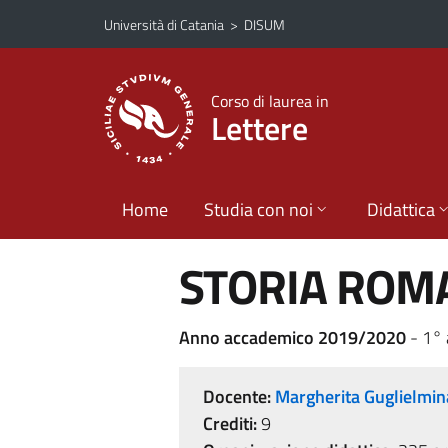
Vai al contenuto principale
Vai al menu di navigazione
Università di Catania
>
DISUM
Corso di laurea in
Lettere
Home
Studia con noi
Didattica
STORIA ROM
Anno accademico 2019/2020
- 1° 
Docente:
Margherita Guglielmi
Crediti:
9