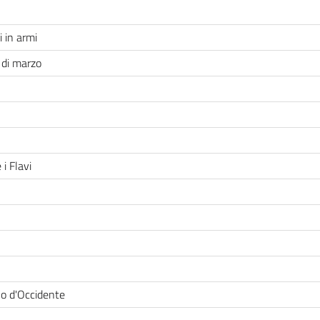
i in armi
i di marzo
i Flavi
no d'Occidente