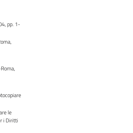
04, pp. 1-
Roma,
e-Roma,
fotocopiare
are le
i Diritti