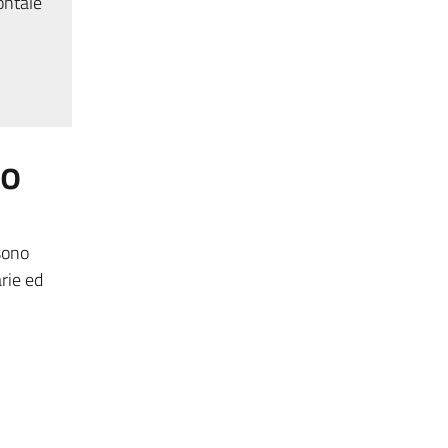
ontale
to
sono
arie ed