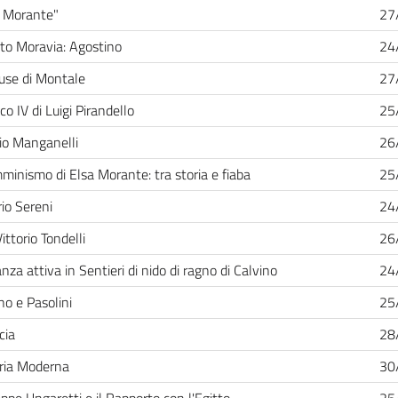
a Morante"
27
to Moravia: Agostino
24
use di Montale
27
ico IV di Luigi Pirandello
25
io Manganelli
26
mminismo di Elsa Morante: tra storia e fiaba
25
rio Sereni
24
Vittorio Tondelli
26
anza attiva in Sentieri di nido di ragno di Calvino
24
no e Pasolini
25
cia
28
ria Moderna
30