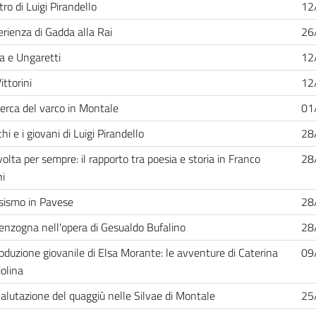
atro di Luigi Pirandello
12
erienza di Gadda alla Rai
26
a e Ungaretti
12
ittorini
12
cerca del varco in Montale
01
chi e i giovani di Luigi Pirandello
28
olta per sempre: il rapporto tra poesia e storia in Franco
28
ni
ssismo in Pavese
28
nzogna nell'opera di Gesualdo Bufalino
28
oduzione giovanile di Elsa Morante: le avventure di Caterina
09
iolina
valutazione del quaggiù nelle Silvae di Montale
25