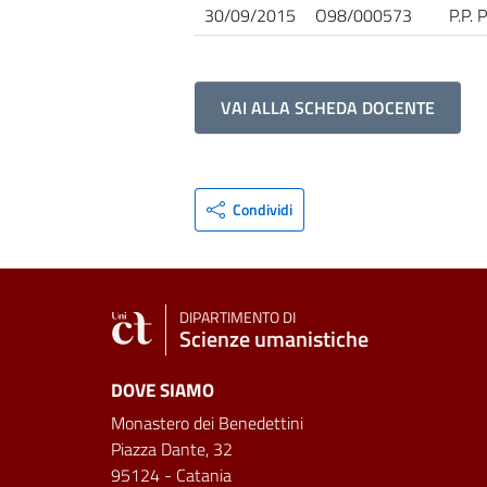
30/09/2015
O98/000573
P.P. 
VAI ALLA SCHEDA DOCENTE
Condividi
DIPARTIMENTO DI
Scienze umanistiche
DOVE SIAMO
Monastero dei Benedettini
Piazza Dante, 32
95124 - Catania