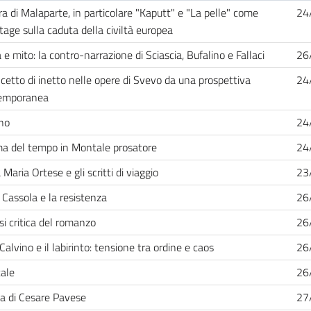
ra di Malaparte, in particolare "Kaputt" e "La pelle" come
24
tage sulla caduta della civiltà europea
 e mito: la contro-narrazione di Sciascia, Bufalino e Fallaci
26
ncetto di inetto nelle opere di Svevo da una prospettiva
24
emporanea
no
24
ma del tempo in Montale prosatore
24
Maria Ortese e gli scritti di viaggio
23
 Cassola e la resistenza
26
si critica del romanzo
26
 Calvino e il labirinto: tensione tra ordine e caos
26
ale
26
a di Cesare Pavese
27