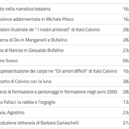
tto nella narrativa tozziana
16
ovince addormentate in Michele Prisco
16
izioni illustrate de " I nostri antenati" di Italo Calvino
28
cerca di Dio in Manganelli e Bufalino
28
ma di Narciso in Gesualdo Bufalino
23
imo Svevo
06
ppresentazione del corpo ne "Gli amori difficili" di Italo Calvino
10
pporto di Calvino con la luna
28
zi di formazione e personaggi in formazione negli anni 2000
28
a Fallaci: la rabbia e l'orgoglio
13
ia, Agostino
23
oduzione letteraria di Barbara Garlaschelli
27