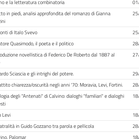
no e la letteratura combinatoria
01
tto in piedi, analisi approfondita del romanzo di Gianna
25
ini
conti di Italo Svevo
25
tore Quasimodo, il poeta e il politico
28
oduzione novellistica di Federico De Roberto dal 1887 al
27
0
rdo Sciascia e gli intrighi del potere.
29
battito chiarezza/oscurità negli anni '70: Moravia, Levi, Fortini.
28
ilogia degli "Antenati" di Calvino: dialoghi "familiari" e dialoghi
18
sti
 Levi
18
atralità in Guido Gozzano tra parola e pellicola
28
vino, Palomar
18