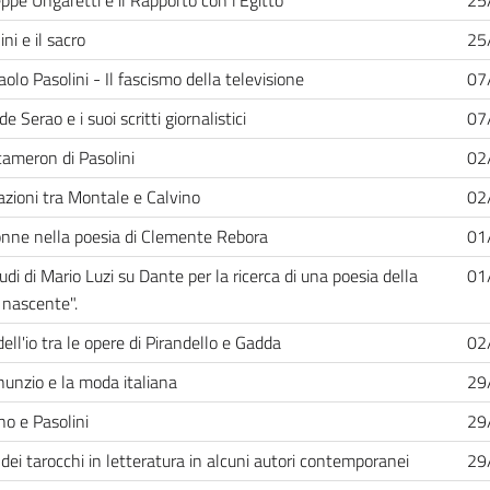
ppe Ungaretti e il Rapporto con l'Egitto
25
ini e il sacro
25
aolo Pasolini - Il fascismo della televisione
07
de Serao e i suoi scritti giornalistici
07
cameron di Pasolini
02
azioni tra Montale e Calvino
02
nne nella poesia di Clemente Rebora
01
tudi di Mario Luzi su Dante per la ricerca di una poesia della
01
 nascente".
 dell'io tra le opere di Pirandello e Gadda
02
unzio e la moda italiana
29
no e Pasolini
29
 dei tarocchi in letteratura in alcuni autori contemporanei
29