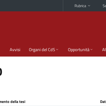
Rubrica
Se
Avvisi
Organi del CdS
Opportunità
Al
O
ento della tesi
Dat