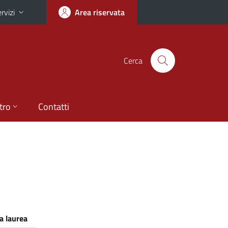
rvizi
Area riservata
Cerca
tro
Contatti
a laurea