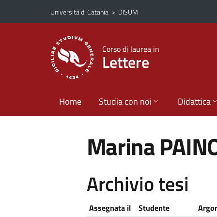
Vai al contenuto principale
Vai al menu di navigazione
Università di Catania
>
DISUM
Corso di laurea in
Lettere
Home
Studia con noi
Didattica
Marina PAIN
Archivio tesi
Assegnata il
Studente
Argom