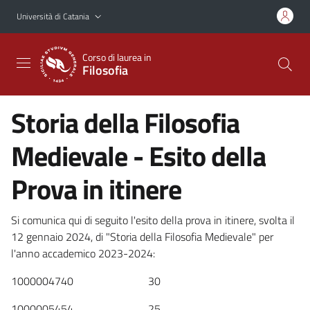
Vai al contenuto principale
Vai al menu di navigazione
Università di Catania
Corso di laurea in
Filosofia
Storia della Filosofia
Medievale - Esito della
Prova in itinere
Si comunica qui di seguito l'esito della prova in itinere, svolta il
12 gennaio 2024, di "Storia della Filosofia Medievale" per
l'anno accademico 2023-2024:
1000004740 30
1000005454 25