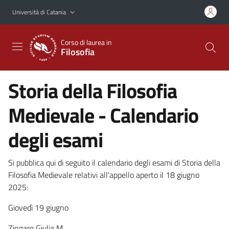
Vai al contenuto principale
Vai al menu di navigazione
Università di Catania
Corso di laurea in
Filosofia
Storia della Filosofia
Medievale - Calendario
degli esami
Si pubblica qui di seguito il calendario degli esami di Storia della
Filosofia Medievale relativi all'appello aperto il 18 giugno
2025:
Giovedì 19 giugno
Zingaro Giulia M.