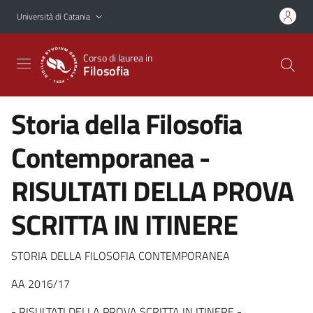
Vai al contenuto principale
Vai al menu di navigazione
Università di Catania
Corso di laurea in
Filosofia
Storia della Filosofia
Contemporanea -
RISULTATI DELLA PROVA
SCRITTA IN ITINERE
STORIA DELLA FILOSOFIA CONTEMPORANEA
AA 2016/17
- RISULTATI DELLA PROVA SCRITTA IN ITINERE -