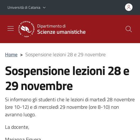
Vai al contenuto principale
Vai al menu di navigazione
Università di Catania
Dipartimento di
Scienze umanistiche
Home
>
Sospensione lezioni 28 e 29 novembre
Sospensione lezioni 28 e
29 novembre
Si informano gli studenti che le lezioni di martedì 28 novembre
(ore 10-12) e di mercoledì 29 novembre (ore 8-10) non
avranno luogo.
La docente,
Marianna Figuera