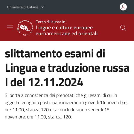
Vai al contenuto principale
Vai al menu di navigazione
Università di Catania
Corso di laurea in
Lingue e culture europee
euroamericane ed orientali
slittamento esami di
Lingua e traduzione russa
I del 12.11.2024
Si porta a conoscenza dei prenotati che gli esami di cui in
oggetto vengono posticipati: inizieranno giovedì 14 novembre,
ore 11.00, stanza 120 e si concluderanno venerdì 15
novembre, ore 11.00, stanza 120.