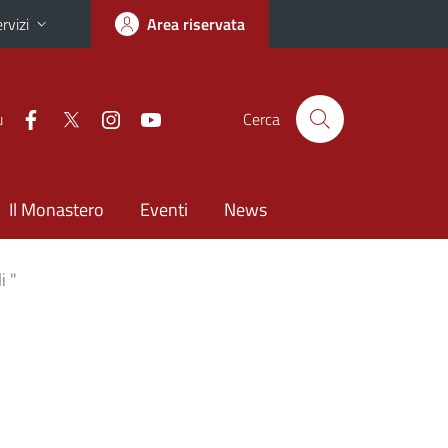
rvizi
Area riservata
u
Cerca
Il Monastero
Eventi
News
i "