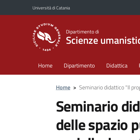
Vai al contenuto principale
Vai al menu di navigazione
Università di Catania
Dipartimento di
Scienze umanisti
Home
Dipartimento
Didattica
Home
>
Seminario didattico "Il pro
Seminario dida
delle spazio p