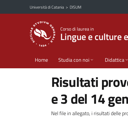
Vai al contenuto principale
Vai al menu di navigazione
Università di Catania
>
DISUM
Corso di laurea in
Lingue e culture 
Home
Studia con noi
Didattica
Risultati prov
e 3 del 14 ge
Nel file in allegato, i risultati delle 