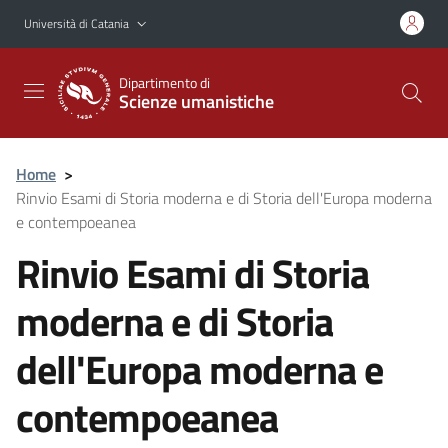
Vai al contenuto principale
Vai al menu di navigazione
Università di Catania
Dipartimento di
Scienze umanistiche
Home
>
Rinvio Esami di Storia moderna e di Storia dell'Europa moderna
e contempoeanea
Rinvio Esami di Storia
moderna e di Storia
dell'Europa moderna e
contempoeanea