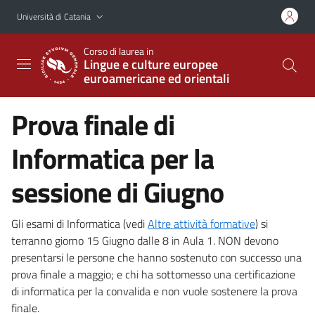
Vai al contenuto principale
Vai al menu di navigazione
Università di Catania
Corso di laurea in
Lingue e culture europee
euroamericane ed orientali
Prova finale di
Informatica per la
sessione di Giugno
Gli esami di Informatica (vedi
Altre attività formative
) si
terranno giorno 15 Giugno dalle 8 in Aula 1. NON devono
presentarsi le persone che hanno sostenuto con successo una
prova finale a maggio; e chi ha sottomesso una certificazione
di informatica per la convalida e non vuole sostenere la prova
finale.