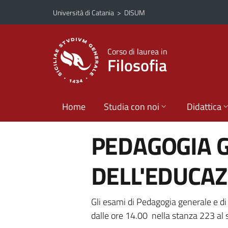
Vai al contenuto principale
Vai al menu di navigazione
Università di Catania
>
DISUM
Corso di laurea in
Filosofia
Home
Studia con noi
Didattica
PEDAGOGIA G
DELL'EDUCAZ
Gli esami di Pedagogia generale e di
dalle ore 14.00 nella stanza 223 al