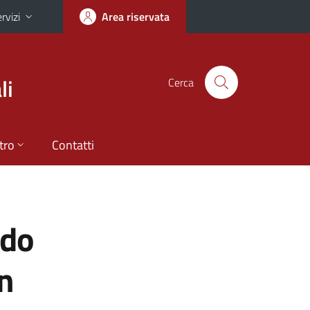
rvizi
Area riservata
li
Cerca
tro
Contatti
ndo
in