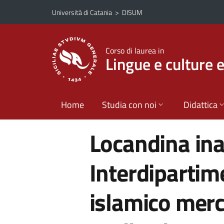
Vai al contenuto principale
Vai al menu di navigazione
Università di Catania
>
DISUM
Corso di laurea in
Lingue e culture 
Home
Studia con noi
Didattica
Locandina in
Interdipartim
islamico merc