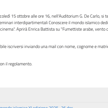
rcoledì 15 ottobre alle ore 16, nell'Auditorium G. De Carlo, si t
 Seminari interdipartimentali Conoscere il mondo islamico ded
l cinema". Aprirà Enrica Battista su "Fumettiste arabe, vento d
sibile iscriversi inviando una mail con nome, cognome e matri
con il regolamento.
 mondo islamico XI edizione 2025_26.doc