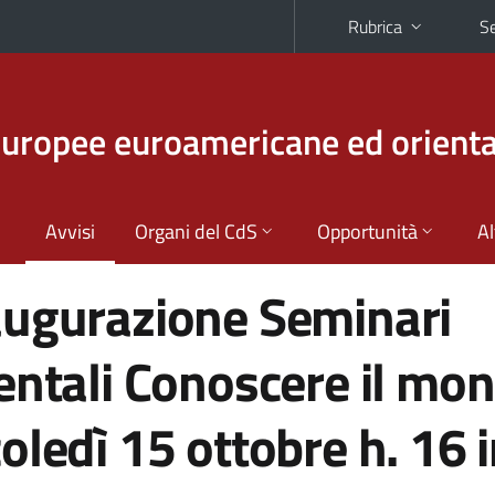
Rubrica
Se
europee euroamericane ed orienta
Avvisi
Organi del CdS
Opportunità
Al
augurazione Seminari
entali Conoscere il mo
oledì 15 ottobre h. 16 