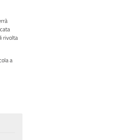
errà
icata
i rivolta
cola a