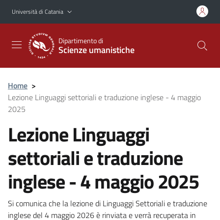
Vai al contenuto principale
Vai al menu di navigazione
Università di Catania
Dipartimento di
Scienze umanistiche
Home
>
Lezione Linguaggi settoriali e traduzione inglese - 4 maggio
2025
Lezione Linguaggi
settoriali e traduzione
inglese - 4 maggio 2025
Si comunica che la lezione di Linguaggi Settoriali e traduzione
inglese del 4 maggio 2026 è rinviata e verrà recuperata in