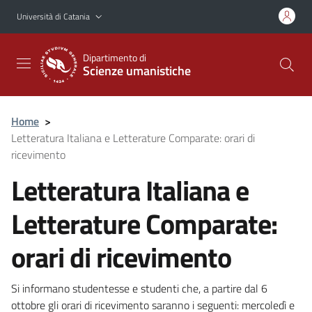
Vai al contenuto principale
Vai al menu di navigazione
Università di Catania
Dipartimento di
Scienze umanistiche
Home
>
Letteratura Italiana e Letterature Comparate: orari di
ricevimento
Letteratura Italiana e
Letterature Comparate:
orari di ricevimento
Si informano studentesse e studenti che, a partire dal 6
ottobre gli orari di ricevimento saranno i seguenti: mercoledì e