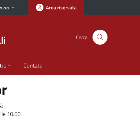
rvizi
Area riservata
li
Cerca
tro
Contatti
or
rà
alle 10.00