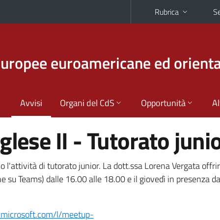
Rubrica
Se
europee euroamericane ed orienta
Avvisi
Organi del CdS
Opportunità
Al
glese II - Tutorato juni
l'attività di tutorato junior. La dott.ssa Lorena Vergata offri
ine su Teams) dalle 16.00 alle 18.00 e il giovedì in presenza d
s.microsoft.com/l/meetup-