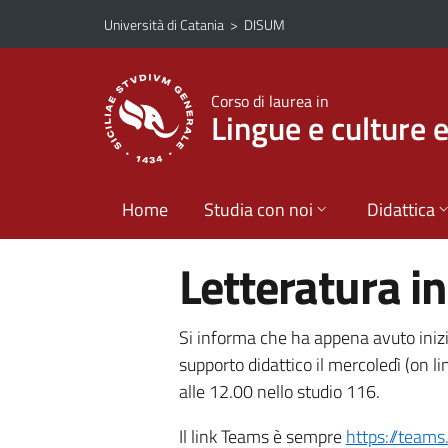
Vai al contenuto principale
Vai al menu di navigazione
Università di Catania
>
DISUM
Corso di laurea in
Lingue e culture 
Home
Studia con noi
Didattica
Letteratura in
Si informa che ha appena avuto inizio 
supporto didattico il mercoledì (on l
alle 12.00 nello studio 116.
Il link Teams è sempre
https://team