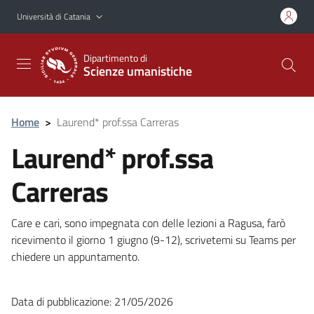
Vai al contenuto principale
Vai al menu di navigazione
Università di Catania
Dipartimento di
Scienze umanistiche
Home
>
Laurend* prof.ssa Carreras
Laurend* prof.ssa
Carreras
Care e cari, sono impegnata con delle lezioni a Ragusa, farò
ricevimento il giorno 1 giugno (9-12), scrivetemi su Teams per
chiedere un appuntamento.
Data di pubblicazione: 21/05/2026