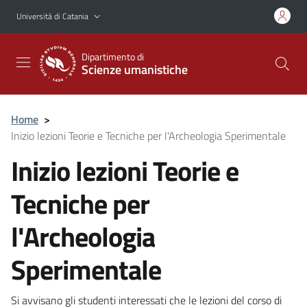
Vai al contenuto principale
Vai al menu di navigazione
Università di Catania
Dipartimento di
Scienze umanistiche
Home
>
Inizio lezioni Teorie e Tecniche per l'Archeologia Sperimentale
Inizio lezioni Teorie e
Tecniche per
l'Archeologia
Sperimentale
Si avvisano gli studenti interessati che le lezioni del corso di