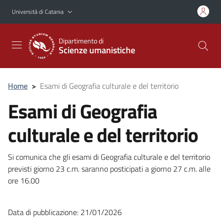
Vai al contenuto principale
Vai al menu di navigazione
Università di Catania
Dipartimento di
Scienze umanistiche
Home
>
Esami di Geografia culturale e del territorio
Esami di Geografia
culturale e del territorio
Si comunica che gli esami di Geografia culturale e del territorio
previsti giorno 23 c.m. saranno posticipati a giorno 27 c.m. alle
ore 16.00
Data di pubblicazione: 21/01/2026